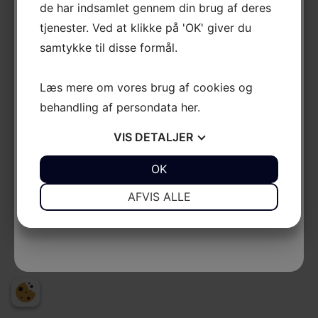
de har indsamlet gennem din brug af deres
tjenester. Ved at klikke på 'OK' giver du
samtykke til disse formål.
Læs mere om vores brug af cookies og
behandling af persondata
her
.
VIS
DETALJER
JA
NEJ
OK
JA
NEJ
NØDVENDIGE
PRÆFERENCER
AFVIS ALLE
JA
NEJ
JA
NEJ
MARKETING
STATISTIK