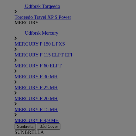
Udforsk Torqeedo
Torqeedo Travel XP S Power
MERCURY
Udforsk Mercury
MERCURY P 150 L PXS
MERCURY F 115 ELPT EFI
MERCURY F 60 ELPT
MERCURY F 30 MH
MERCURY F 25 MH
MERCURY F 20 MH
MERCURY F 15 MH
MERCURY F 9,9 MH
Sunbrella
Båd Cover
SUNBRELLA