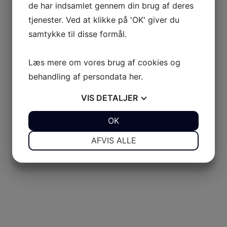
de har indsamlet gennem din brug af deres
tjenester. Ved at klikke på 'OK' giver du
samtykke til disse formål.
Læs mere om vores brug af cookies og
behandling af persondata
her
.
VIS
DETALJER
JA
NEJ
OK
JA
NEJ
NØDVENDIGE
PRÆFERENCER
AFVIS ALLE
JA
NEJ
JA
NEJ
MARKETING
STATISTIK