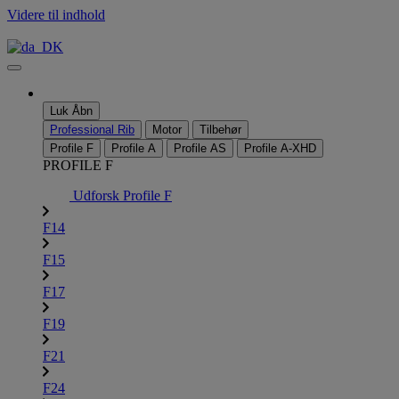
Videre til indhold
Luk
Åbn
Professional Rib
Motor
Tilbehør
Profile F
Profile A
Profile AS
Profile A-XHD
PROFILE F
Udforsk Profile F
F14
F15
F17
F19
F21
F24