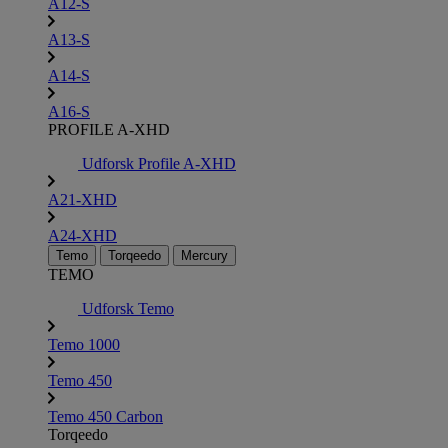
A12-S
A13-S
A14-S
A16-S
PROFILE A-XHD
Udforsk Profile A-XHD
A21-XHD
A24-XHD
Temo
Torqeedo
Mercury
TEMO
Udforsk Temo
Temo 1000
Temo 450
Temo 450 Carbon
Torqeedo