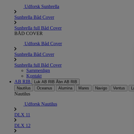
Udforsk Sunbrella
Sunbrella Båd Cover
Sunbrella full Båd Cover
BÅD COVER
Udforsk Båd Cover
Sunbrella Båd Cover
Sunbrella full Båd Cover
Sammenlign
Kontakt
AB RIB
Luk AB RIB
Åbn AB RIB
Nautilus
Oceanus
Alumina
Mares
Navigo
Ventus
L
Nautilus
Udforsk Nautilus
DLX 11
DLX 12