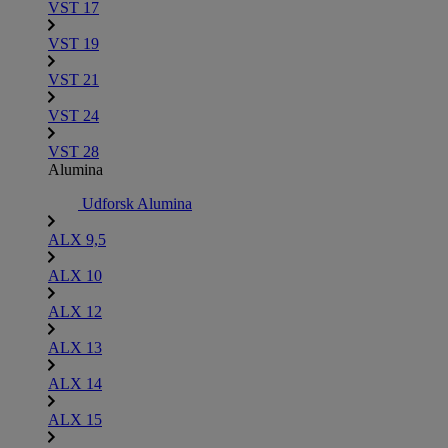
VST 17
VST 19
VST 21
VST 24
VST 28
Alumina
Udforsk Alumina
ALX 9,5
ALX 10
ALX 12
ALX 13
ALX 14
ALX 15