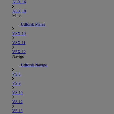
ALX 16
ALX 18
Mares
Udforsk Mares
VSX 10
VSX 11
VSX 12
Navigo
Udforsk Navigo
VS 8
VS 9
VS 10
VS 12
VS 13