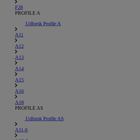
F28
PROFILE A
Udforsk Profile A
A11
A12
A13
A14
A15
A16
A18
PROFILE AS
Udforsk Profile AS
A11-S