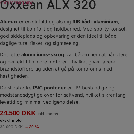
Oxxean ALX 320
sammenligning
Alumax
er en stilfuld og alsidig
RIB båd i aluminium
,
designet til komfort og holdbarhed. Med sporty konsol,
god siddeplads og opbevaring er den ideel til både
daglige ture, fiskeri og sightseeing.
Det lette
aluminiums-skrog
gør båden nem at håndtere
og perfekt til mindre motorer – hvilket giver lavere
brændstofforbrug uden at gå på kompromis med
hastigheden.
De slidstærke
PVC pontoner
er UV-bestandige og
modstandsdygtige over for saltvand, hvilket sikrer lang
levetid og minimal vedligeholdelse.
24.500 DKK
inkl. moms
ekskl. motor
35.000 DKK
– 30 %