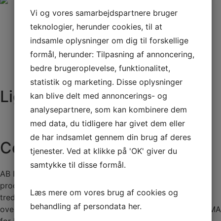
Vi og vores samarbejdspartnere bruger
Specifikationer
teknologier, herunder cookies, til at
Udstyr
indsamle oplysninger om dig til forskellige
formål, herunder: Tilpasning af annoncering,
bedre brugeroplevelse, funktionalitet,
No data was found
statistik og marketing. Disse oplysninger
Lignende produkter
kan blive delt med annoncerings- og
analysepartnere, som kan kombinere dem
Ingen lignende produkter fundet
med data, du tidligere har givet dem eller
de har indsamlet gennem din brug af deres
Certifikater
tjenester. Ved at klikke på 'OK' giver du
samtykke til disse formål.
AB Inflatables underlægger alle deres
produktionsprocesser grundige evalueringer af
Læs mere om vores brug af cookies og
tredjepartsrevisorer. Produktionen foregår i
behandling af persondata
her
.
overensstemmelse med kvalitetscertificeringer som NMMA