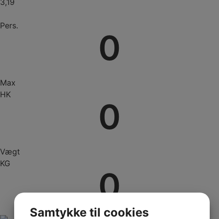
3,19
Pers.
0
Max
HK
0
Vægt
KG
0
Samtykke til cookies