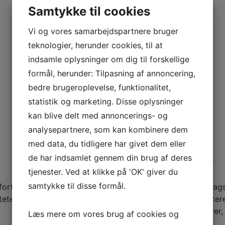
Samtykke til cookies
Vi og vores samarbejdspartnere bruger
teknologier, herunder cookies, til at
indsamle oplysninger om dig til forskellige
formål, herunder: Tilpasning af annoncering,
Specifikationer
bedre brugeroplevelse, funktionalitet,
statistik og marketing. Disse oplysninger
Udstyr
kan blive delt med annoncerings- og
analysepartnere, som kan kombinere dem
med data, du tidligere har givet dem eller
de har indsamlet gennem din brug af deres
tjenester. Ved at klikke på 'OK' giver du
Orca 5-lags Stof
samtykke til disse formål.
ort og praktisk
Udstyret med Orca fem-lags
iteten ombord
elementerne. Dette avancered
og kemikalier, hvilket sikrer
Læs mere om vores brug af cookies og
krævende forhold.