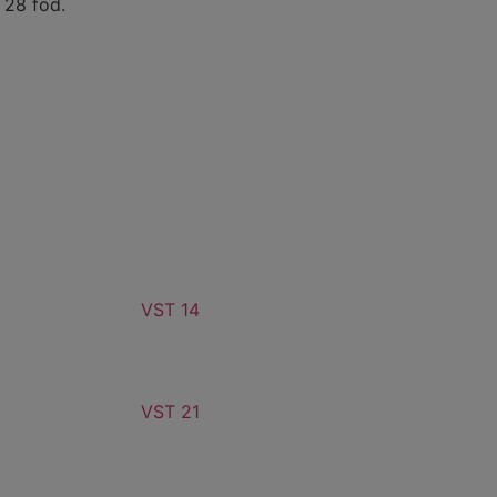
 28 fod.
VST 14
VST 21