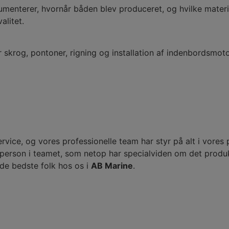
kumenterer, hvornår båden blev produceret, og hvilke mater
alitet.
skrog, pontoner, rigning og installation af indenbordsmotore
ervice, og vores professionelle team har styr på alt i vores
e person i teamet, som netop har specialviden om det produk
 de bedste folk hos os i
AB Marine
.