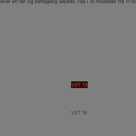
er en tør og behagelig sejlads. Fås i 10 modeller fra 11 til
VST 13
VST 19