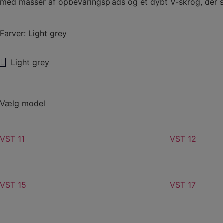
med masser af opbevaringsplads og et dybt V-skrog, der sikr
Farver: Light grey
Light grey
Vælg model
VST 11
VST 12
VST 15
VST 17