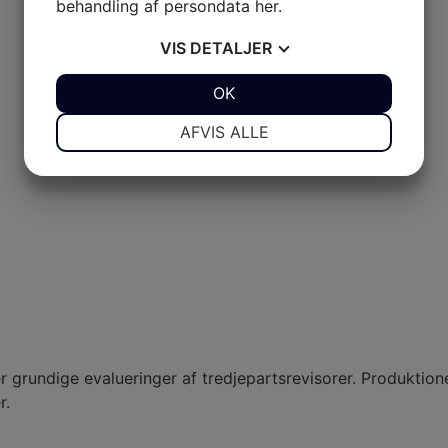
behandling af persondata
her
.
VIS
DETALJER
JA
NEJ
OK
JA
NEJ
NØDVENDIGE
PRÆFERENCER
AFVIS ALLE
JA
NEJ
JA
NEJ
MARKETING
STATISTIK
 grundige evalueringer af tredjepartsrevisorer. Produktion
r.