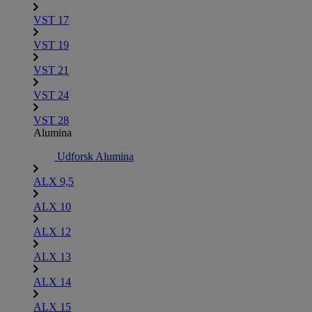
VST 17
VST 19
VST 21
VST 24
VST 28
Alumina
Udforsk Alumina
ALX 9,5
ALX 10
ALX 12
ALX 13
ALX 14
ALX 15