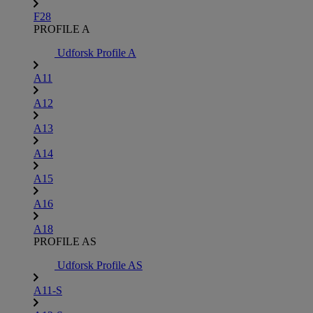
F28
PROFILE A
Udforsk Profile A
A11
A12
A13
A14
A15
A16
A18
PROFILE AS
Udforsk Profile AS
A11-S