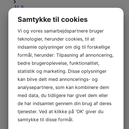
AL 9
AL 9,5
Samtykke til cookies
AL 10
Vi og vores samarbejdspartnere bruger
AL 11
teknologier, herunder cookies, til at
indsamle oplysninger om dig til forskellige
AL 12
formål, herunder: Tilpasning af annoncering,
AL 13
bedre brugeroplevelse, funktionalitet,
AL 14
statistik og marketing. Disse oplysninger
kan blive delt med annoncerings- og
AL 15
analysepartnere, som kan kombinere dem
AL 16
med data, du tidligere har givet dem eller
Lammina UL
de har indsamlet gennem din brug af deres
Udforsk Lammina UL
tjenester. Ved at klikke på 'OK' giver du
UL 7,5
samtykke til disse formål.
UL 8