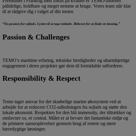
Fremstillet i Frankrig med fokus på kvalitet er TEMO-motorer
pålidelige, holdbare og meget nemme at bruge. Vores team står klar
til at rådgive dig i valget af din motor.
“En passion for sejlads. Lysten til at tage initiativ. Behovet for at finde en løsning.”
Passion & Challenges
TEMO’s maritime erfaring, tekniske færdigheder og ubarmhjertige
engagement i deres projekter gør dem til formidable udfordrere.
Responsibility & Respect
Temo tager ansvar for det skrøbelige marine økosystem ved at
arbejde for at reducere CO2-udledningen fra sejlads og støtte den
lokale økonomi. Respekten for den blå immensity, der tiltrækker og
omfavner os, er central. Målet er at bevare det fantastiske miljø og
de primære sanseoplevelser gennem brug af renere og mere
bæredygtige løsninger.