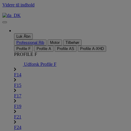
Videre til indhold
Luk
Åbn
Professional Rib
Motor
Tilbehør
Profile F
Profile A
Profile AS
Profile A-XHD
PROFILE F
Udforsk Profile F
F14
F15
F17
F19
F21
F24