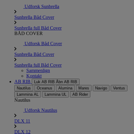
Udforsk Sunbrella
Sunbrella Båd Cover
Sunbrella full Båd Cover
BÅD COVER
Udforsk Båd Cover
Sunbrella Båd Cover
Sunbrella full Båd Cover
Sammenlign
Kontakt
AB RIB
Luk AB RIB
Åbn AB RIB
Nautilus
Oceanus
Alumina
Mares
Navigo
Ventus
Lammina AL
Lammina UL
AB Rider
Nautilus
Udforsk Nautilus
DLX 11
DLX 12