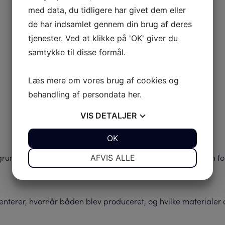
med data, du tidligere har givet dem eller
de har indsamlet gennem din brug af deres
tjenester. Ved at klikke på 'OK' giver du
samtykke til disse formål.
Læs mere om vores brug af cookies og
behandling af persondata
her
.
VIS
DETALJER
JA
NEJ
OK
JA
NEJ
NØDVENDIGE
PRÆFERENCER
rundige evalueringer af tredjepartsrevisorer. Produktionen f
AFVIS ALLE
JA
NEJ
JA
NEJ
MARKETING
STATISTIK
menterer, hvornår båden blev produceret, og hvilke materialer