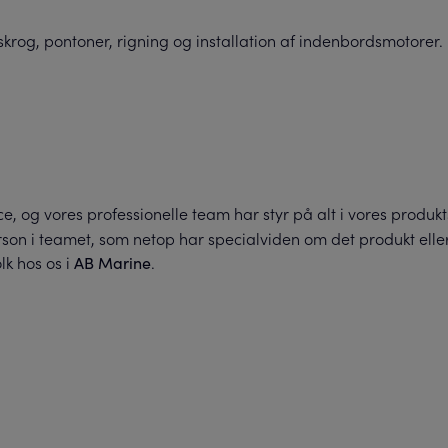
rog, pontoner, rigning og installation af indenbordsmotorer. F
ce, og vores professionelle team har styr på alt i vores produk
erson i teamet, som netop har specialviden om det produkt eller
lk hos os i
.
AB Marine