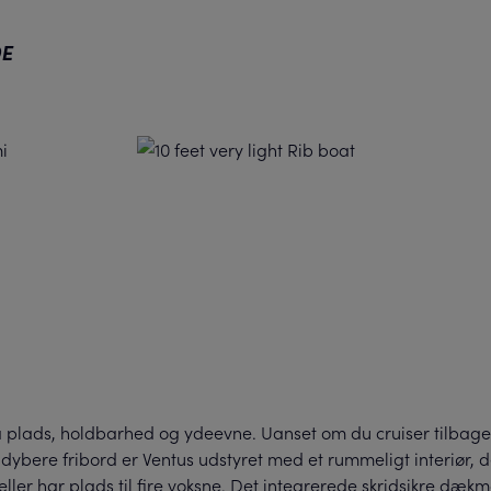
E
 plads, holdbarhed og ydeevne. Uanset om du cruiser tilbage til
ybere fribord er Ventus udstyret med et rummeligt interiør, der
ller har plads til fire voksne. Det integrerede skridsikre dæk