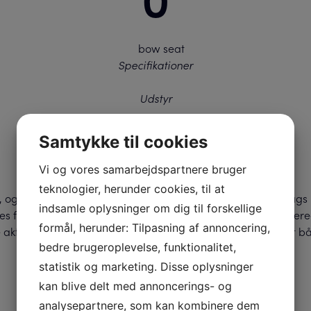
Specifikationer
Udstyr
Samtykke til cookies
Vi og vores samarbejdspartnere bruger
ORCA 5-lags stof
teknologier, herunder cookies, til at
, og et af de praktiske
Udstyret med Orca fem-lags b
indsamle oplysninger om dig til forskellige
 for at give ekstra plads,
elementerne. Dette avancerede
formål, herunder: Tilpasning af annoncering,
aktiviteter,
kemikalier, hvilket sikrer, at
bedre brugeroplevelse, funktionalitet,
forhold.
statistik og marketing. Disse oplysninger
kan blive delt med annoncerings- og
analysepartnere, som kan kombinere dem