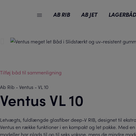
AB RIB
AB JET
LAGERBÅD
Tilføj båd til sammenligning
Ab Rib
-
Ventus
-
VL 10
Ventus VL 10
Letvægts, fuldlængde glasfiber deep-V RIB, designet til ekstra
Ventus en række funktioner i en kompakt og let pakke. Med en d
modeller har plads til op til seks voksne, mens de mindre mode