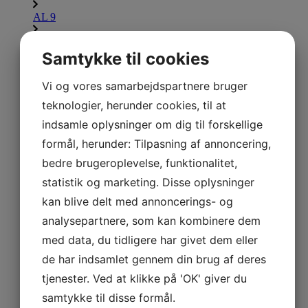
AL 9
AL 9,5
Samtykke til cookies
AL 10
Vi og vores samarbejdspartnere bruger
AL 11
teknologier, herunder cookies, til at
AL 12
indsamle oplysninger om dig til forskellige
AL 13
formål, herunder: Tilpasning af annoncering,
bedre brugeroplevelse, funktionalitet,
AL 14
statistik og marketing. Disse oplysninger
AL 15
kan blive delt med annoncerings- og
AL 16
analysepartnere, som kan kombinere dem
Lammina UL
med data, du tidligere har givet dem eller
Udforsk Lammina UL
de har indsamlet gennem din brug af deres
UL 7,5
tjenester. Ved at klikke på 'OK' giver du
samtykke til disse formål.
UL 8