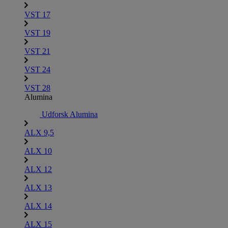
VST 17
VST 19
VST 21
VST 24
VST 28
Alumina
Udforsk Alumina
ALX 9,5
ALX 10
ALX 12
ALX 13
ALX 14
ALX 15