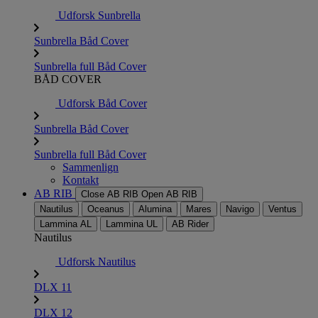
Udforsk Sunbrella
Sunbrella Båd Cover
Sunbrella full Båd Cover
BÅD COVER
Udforsk Båd Cover
Sunbrella Båd Cover
Sunbrella full Båd Cover
Sammenlign
Kontakt
AB RIB
Close AB RIB
Open AB RIB
Nautilus
Oceanus
Alumina
Mares
Navigo
Ventus
Lammina AL
Lammina UL
AB Rider
Nautilus
Udforsk Nautilus
DLX 11
DLX 12