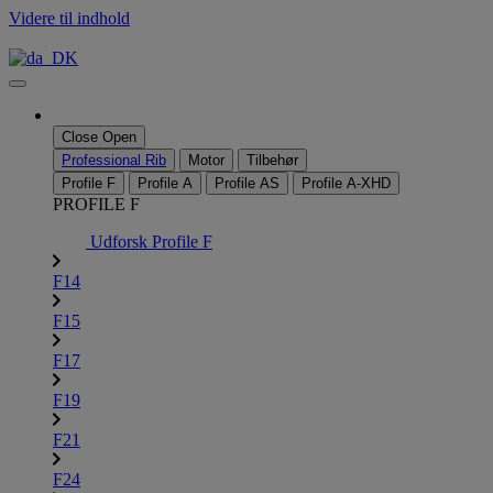
Videre til indhold
Close
Open
Professional Rib
Motor
Tilbehør
Profile F
Profile A
Profile AS
Profile A-XHD
PROFILE F
Udforsk Profile F
F14
F15
F17
F19
F21
F24