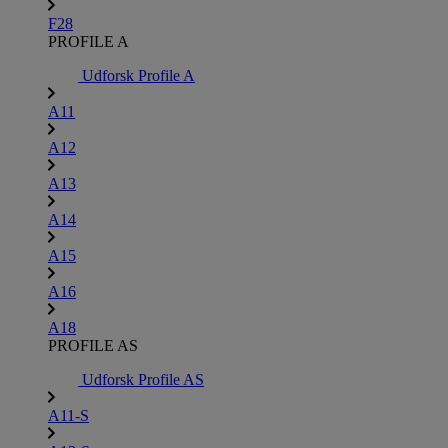
F28
PROFILE A
Udforsk Profile A
A11
A12
A13
A14
A15
A16
A18
PROFILE AS
Udforsk Profile AS
A11-S