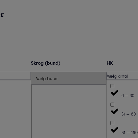
E
Skrog (bund)
HK
Vælg antal
0 — 30
31 — 80
81 — 150