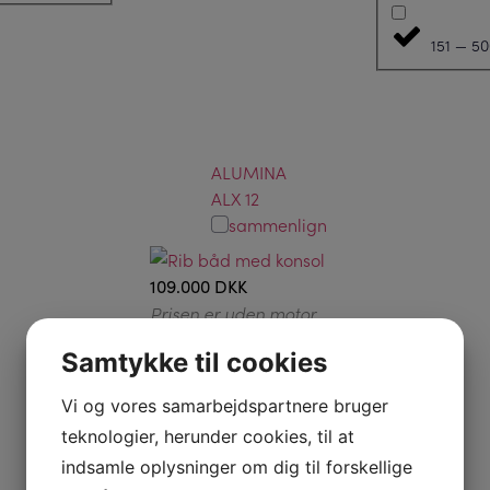
151 — 5
ALUMINA
ALX 12
sammenlign
109.000 DKK
Prisen er uden motor
Samtykke til cookies
Vi og vores samarbejdspartnere bruger
teknologier, herunder cookies, til at
indsamle oplysninger om dig til forskellige