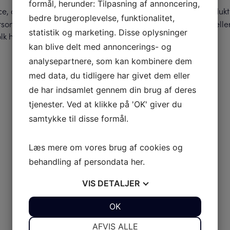
formål, herunder: Tilpasning af annoncering,
ce, og vores professionelle team har styr på alt i vores produk
bedre brugeroplevelse, funktionalitet,
erson i teamet, som netop har specialviden om det produkt eller
statistik og marketing. Disse oplysninger
lk hos os i
.
AB Marine
kan blive delt med annoncerings- og
analysepartnere, som kan kombinere dem
med data, du tidligere har givet dem eller
de har indsamlet gennem din brug af deres
tjenester. Ved at klikke på 'OK' giver du
samtykke til disse formål.
Læs mere om vores brug af cookies og
behandling af persondata
her
.
VIS
DETALJER
JA
NEJ
OK
JA
NEJ
NØDVENDIGE
PRÆFERENCER
AFVIS ALLE