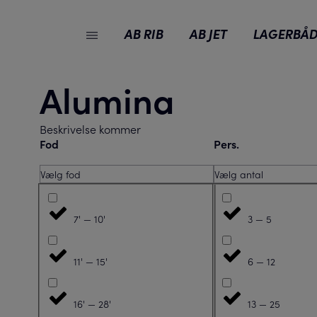
AB RIB
AB JET
LAGERBÅD
Alumina
Beskrivelse kommer
Fod
Pers.
Vælg fod
Vælg antal
7' — 10'
3 — 5
11' — 15'
6 — 12
16' — 28'
13 — 25