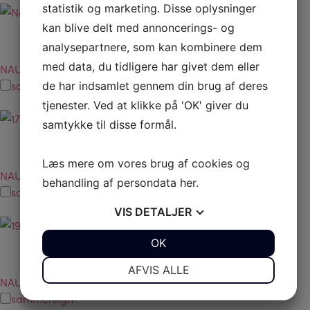
statistik og marketing. Disse oplysninger
kan blive delt med annoncerings- og
analysepartnere, som kan kombinere dem
med data, du tidligere har givet dem eller
NAUTILUS DLX 17
sammenlign
de har indsamlet gennem din brug af deres
tjenester. Ved at klikke på 'OK' giver du
samtykke til disse formål.
Læs mere om vores brug af cookies og
NAUTILUS DLX 19
behandling af persondata
her
.
sammenlign
VIS
DETALJER
JA
NEJ
OK
JA
NEJ
NØDVENDIGE
PRÆFERENCER
AFVIS ALLE
NAUTILUS DLX I-O 19
JA
NEJ
JA
NEJ
sammenlign