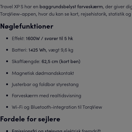
Travel XP S har en
, der giver d
baggrundsbelyst farveskærm
TorqView-appen, hvor du kan se kort, rejsehistorik, statistik
Nøglefunktioner
Effekt:
1600W / svarer til 5 hk
Batteri:
, vægt 9,6 kg
1425 Wh
Skaftlængde:
62,5 cm (kort ben)
Magnetisk dødmandskontakt
Justerbar og foldbar styrestang
Farveskærm med realtidsvisning
Wi-Fi og Bluetooth-integration til TorqView
Fordele for sejlere
elektrisk fremdrift
Emissionsfri og støjsvag