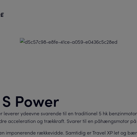
E
 S Power
r leverer ydeevne svarende til en traditionel 5 hk benzinmoto
re acceleration og trækkraft. Svarer til en påhængsmotor på 
g en imponerende rækkevidde. Samtidig er Travel XP let og bærb