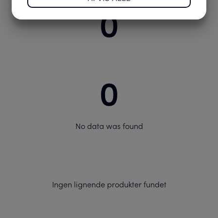
0
JA
NEJ
JA
NEJ
MARKETING
STATISTIK
0
No data was found
Ingen lignende produkter fundet