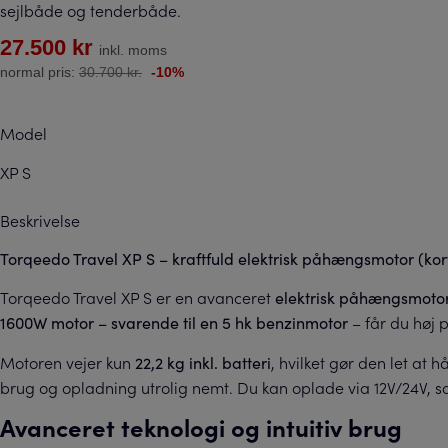
sejlbåde og tenderbåde.
27.500 kr
inkl. moms
normal pris:
30.700 kr.
-10%
Model
XP S
Beskrivelse
Torqeedo Travel XP S – kraftfuld elektrisk påhængsmotor (k
Torqeedo Travel XP S er en avanceret
elektrisk påhængsmoto
– får du høj 
1600W motor – svarende til en 5 hk benzinmotor
Motoren vejer kun
, hvilket gør den let at
22,2 kg inkl. batteri
brug og opladning utrolig nemt. Du kan oplade via 12V/24V, s
Avanceret teknologi og intuitiv brug