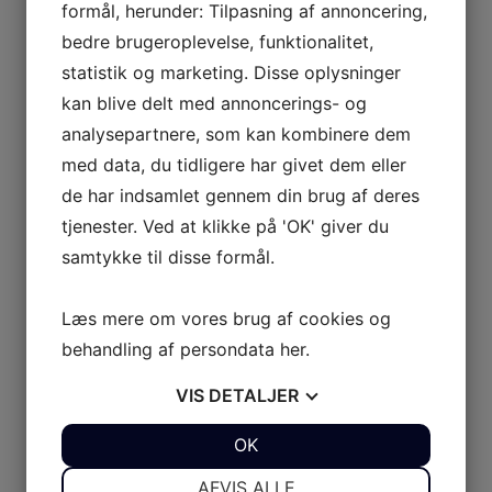
formål, herunder: Tilpasning af annoncering,
bedre brugeroplevelse, funktionalitet,
statistik og marketing. Disse oplysninger
kan blive delt med annoncerings- og
analysepartnere, som kan kombinere dem
med data, du tidligere har givet dem eller
0
de har indsamlet gennem din brug af deres
tjenester. Ved at klikke på 'OK' giver du
samtykke til disse formål.
Læs mere om vores brug af cookies og
0
behandling af persondata
her
.
VIS
DETALJER
JA
NEJ
OK
JA
NEJ
NØDVENDIGE
PRÆFERENCER
AFVIS ALLE