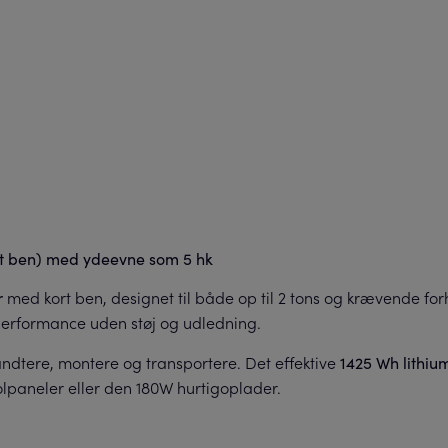
ort ben) med ydeevne som 5 hk
med kort ben, designet til både op til 2 tons og krævende f
r
performance uden støj og udledning.
 håndtere, montere og transportere. Det effektive
1425 Wh lithiu
olpaneler eller den 180W hurtigoplader.