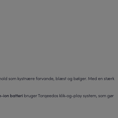
orhold som kystnære farvande, blæst og bølger. Med en stærk
bruger Torqeedos klik-og-play system, som gør
m-ion batteri