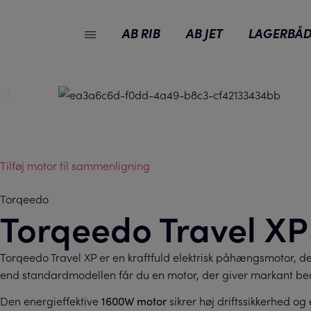
AB RIB
AB JET
LAGERBÅD
Tilføj motor til sammenligning
Torqeedo
Torqeedo Travel XP
Torqeedo Travel XP er en kraftfuld elektrisk påhængsmotor, de
end standardmodellen får du en motor, der giver markant bed
Den energieffektive
sikrer høj driftssikkerhed o
1600W motor