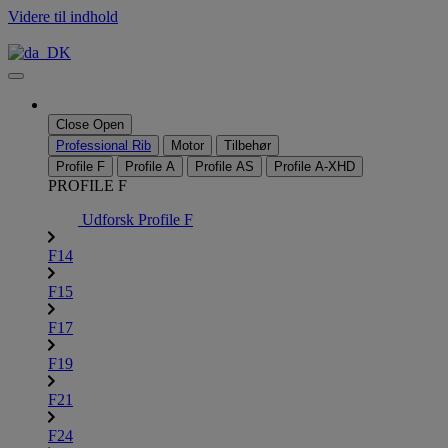
Videre til indhold
Close
Open
Professional Rib
Motor
Tilbehør
Profile F
Profile A
Profile AS
Profile A-XHD
PROFILE F
Udforsk Profile F
F14
F15
F17
F19
F21
F24