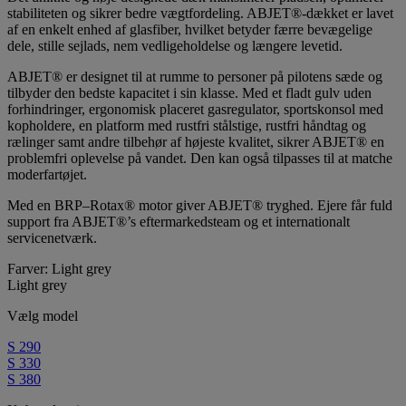
stabiliteten og sikrer bedre vægtfordeling. ABJET®-dækket er lavet
af en enkelt enhed af glasfiber, hvilket betyder færre bevægelige
dele, stille sejlads, nem vedligeholdelse og længere levetid.
ABJET® er designet til at rumme to personer på pilotens sæde og
tilbyder den bedste kapacitet i sin klasse. Med et fladt gulv uden
forhindringer, ergonomisk placeret gasregulator, sportskonsol med
kopholdere, en platform med rustfri stålstige, rustfri håndtag og
rælinger samt andre tilbehør af højeste kvalitet, sikrer ABJET® en
problemfri oplevelse på vandet. Den kan også tilpasses til at matche
moderfartøjet.
Med en BRP–Rotax® motor giver ABJET® tryghed. Ejere får fuld
support fra ABJET®’s eftermarkedsteam og et internationalt
servicenetværk.
Farver: Light grey
Light grey
Vælg model
S 290
S 330
S 380