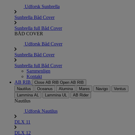
Udforsk Sunbrella
Sunbrella Båd Cover
Sunbrella full Båd Cover
BÅD COVER
Udforsk Båd Cover
Sunbrella Båd Cover
Sunbrella full Båd Cover
Sammenlign
Kontakt
AB RIB
Close AB RIB
Open AB RIB
Nautilus
Oceanus
Alumina
Mares
Navigo
Ventus
Lammina AL
Lammina UL
AB Rider
Nautilus
Udforsk Nautilus
DLX 11
DLX 12