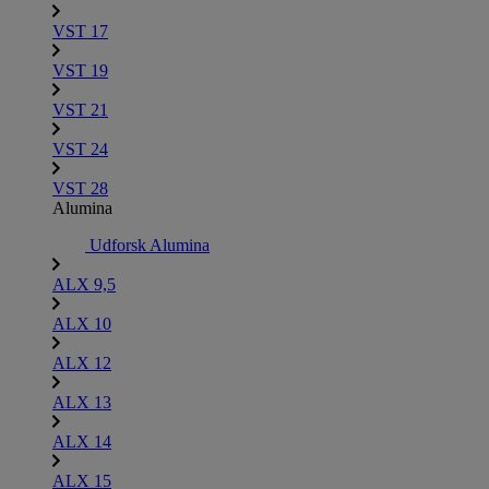
VST 17
VST 19
VST 21
VST 24
VST 28
Alumina
Udforsk Alumina
ALX 9,5
ALX 10
ALX 12
ALX 13
ALX 14
ALX 15