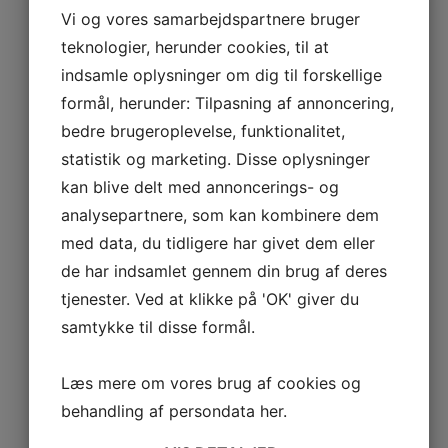
Lagerbåd - ALX 12
Vi og vores samarbejdspartnere bruger
LAMINNA AL
teknologier, herunder cookies, til at
Udforsk Laminna AL
indsamle oplysninger om dig til forskellige
formål, herunder: Tilpasning af annoncering,
Lagerbåd - AL 9,5
LAMMINA UL
bedre brugeroplevelse, funktionalitet,
Udforsk Lammina UL
statistik og marketing. Disse oplysninger
kan blive delt med annoncerings- og
Lagerbåd - UL 10
MARES VSX
analysepartnere, som kan kombinere dem
med data, du tidligere har givet dem eller
Udforsk Mares VSX
de har indsamlet gennem din brug af deres
Lagerbåd VSX 10
tjenester. Ved at klikke på 'OK' giver du
Lagerbåd VSX 11
samtykke til disse formål.
Lagerbåd VSX 12
NAUTILUS
Læs mere om vores brug af cookies og
Udforsk Nautilus
behandling af persondata
her
.
Ingen både fundet
NAVIGO