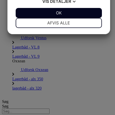
VIS
DETALJER
Udforsk Navigo
JA
NEJ
OK
JA
NEJ
Lagerbåd - VS 9
NØDVENDIGE
PRÆFERENCER
AFVIS ALLE
Lagerbåd - VS 10
VENTUS
JA
NEJ
JA
NEJ
Udforsk Ventus
MARKETING
STATISTIK
Lagerbåd - VL 8
Lagerbåd - VL 9
Oxxean
Udforsk Oxxean
Lagerbåd - alx 350
lagerbåd - alx 320
Søg
Søg