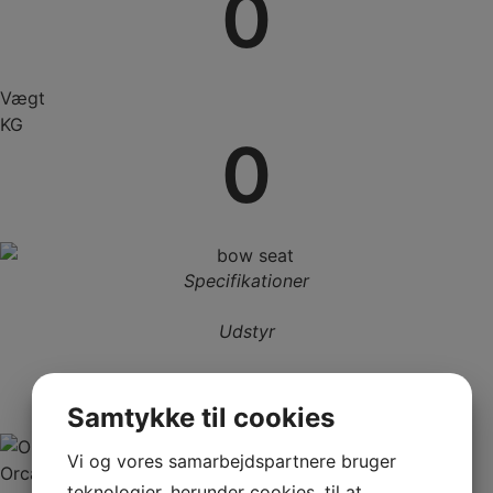
0
Vægt
KG
0
Specifikationer
Udstyr
Samtykke til cookies
Vi og vores samarbejdspartnere bruger
Orca 5-lags-stof
teknologier, herunder cookies, til at