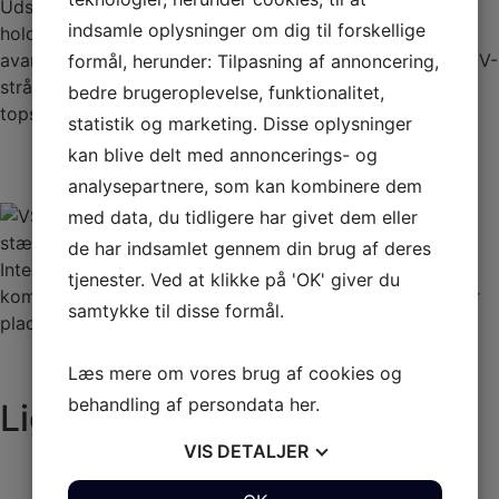
Udstyret med Orca fem-lags belagt stof, som tilbyder
indsamle oplysninger om dig til forskellige
holdbarhed og beskyttelse mod elementerne. Dette
avancerede materiale er designet til at modstå slitage, UV-
formål, herunder: Tilpasning af annoncering,
stråling og kemikalier, hvilket sikrer, at båden forbliver i
bedre brugeroplevelse, funktionalitet,
topstand i længere tid, selv under krævende forhold.
statistik og marketing. Disse oplysninger
kan blive delt med annoncerings- og
analysepartnere, som kan kombinere dem
med data, du tidligere har givet dem eller
stævnsæde med opbevaring
de har indsamlet gennem din brug af deres
Integreret stævnssæde med opbevaring, giver både
tjenester. Ved at klikke på 'OK' giver du
komfort og praktisk opbevaringsplads, hvilket optimerer
samtykke til disse formål.
pladsen og funktionaliteten ombord
Læs mere om vores brug af cookies og
behandling af persondata
her
.
Lignende produkter
VIS
DETALJER