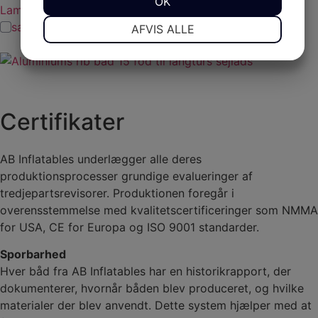
JA
NEJ
OK
JA
NEJ
Lammina AL 15
NØDVENDIGE
PRÆFERENCER
sammenlign
AFVIS ALLE
JA
NEJ
JA
NEJ
MARKETING
STATISTIK
Certifikater
AB Inflatables underlægger alle deres
produktionsprocesser grundige evalueringer af
tredjepartsrevisorer. Produktionen foregår i
overensstemmelse med kvalitetscertificeringer som NMMA
for USA, CE for Europa og ISO 9001 standarder.
Sporbarhed
Hver båd fra AB Inflatables har en historikrapport, der
dokumenterer, hvornår båden blev produceret, og hvilke
materialer der blev anvendt. Dette system hjælper med at