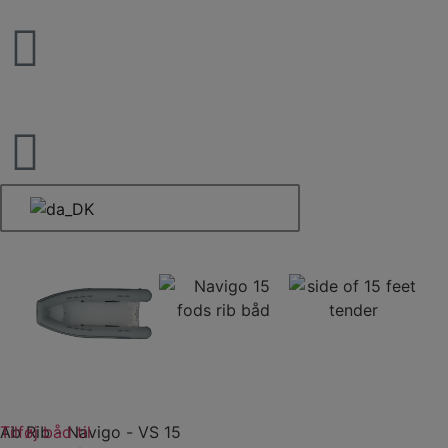
Tilføj båd til
Ab Rib
-
Navigo
-
VS 15