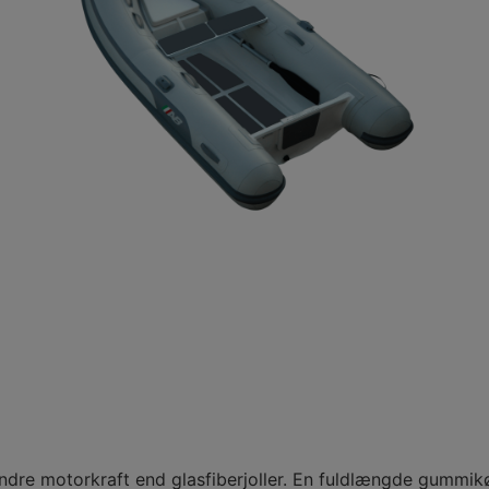
re motorkraft end glasfiberjoller. En fuldlængde gummikø