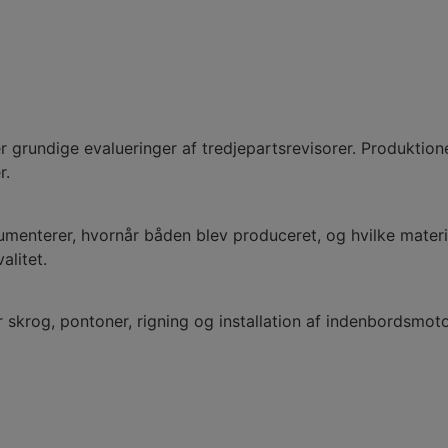
 grundige evalueringer af tredjepartsrevisorer. Produktion
r.
kumenterer, hvornår båden blev produceret, og hvilke mater
alitet.
skrog, pontoner, rigning og installation af indenbordsmotore