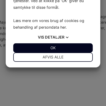
tjenester. Ved at klikke på 'OK' giver du
samtykke til disse formål.
ORCA 5-lags stof
Udstyret med Orca fem-lags
Læs mere om vores brug af cookies og
føjer både funktionalitet og
elementerne. Dette avancered
behandling af persondata
her
.
kke kun som
og kemikalier, hvilket sikrer
ndstigningstrin og et
krævende forhold.
VIS
DETALJER
dighed kan du nemt
 at dine passagerer har et
JA
NEJ
OK
JA
NEJ
NØDVENDIGE
PRÆFERENCER
AFVIS ALLE
JA
NEJ
JA
NEJ
MARKETING
STATISTIK