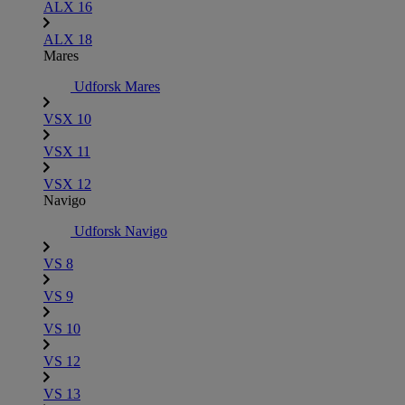
ALX 16
ALX 18
Mares
Udforsk Mares
VSX 10
VSX 11
VSX 12
Navigo
Udforsk Navigo
VS 8
VS 9
VS 10
VS 12
VS 13