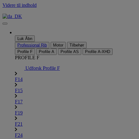
Videre til indhold
Luk
Åbn
Professional Rib
Motor
Tilbehør
Profile F
Profile A
Profile AS
Profile A-XHD
PROFILE F
Udforsk Profile F
F14
F15
F17
F19
F21
F24