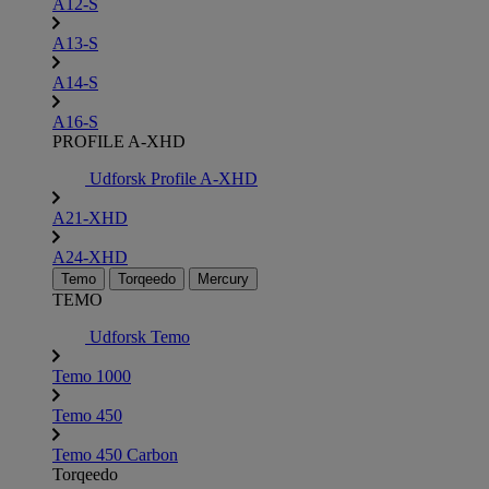
A12-S
A13-S
A14-S
A16-S
PROFILE A-XHD
Udforsk Profile A-XHD
A21-XHD
A24-XHD
Temo
Torqeedo
Mercury
TEMO
Udforsk Temo
Temo 1000
Temo 450
Temo 450 Carbon
Torqeedo