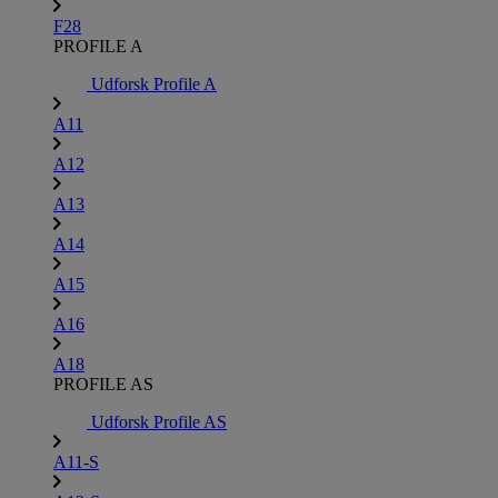
F28
PROFILE A
Udforsk Profile A
A11
A12
A13
A14
A15
A16
A18
PROFILE AS
Udforsk Profile AS
A11-S