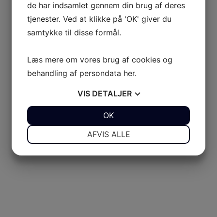
de har indsamlet gennem din brug af deres
tjenester. Ved at klikke på 'OK' giver du
samtykke til disse formål.
Læs mere om vores brug af cookies og
behandling af persondata
her
.
VIS
DETALJER
JA
NEJ
OK
JA
NEJ
NØDVENDIGE
PRÆFERENCER
AFVIS ALLE
JA
NEJ
JA
NEJ
MARKETING
STATISTIK