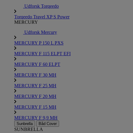
Udforsk Torqeedo
Torqeedo Travel XP S Power
MERCURY
Udforsk Mercury
MERCURY P 150 L PXS
MERCURY F 115 ELPT EFI
MERCURY F 60 ELPT
MERCURY F 30 MH
MERCURY F 25 MH
MERCURY F 20 MH
MERCURY F 15 MH
MERCURY F 9,9 MH
Sunbrella
Båd Cover
SUNBRELLA