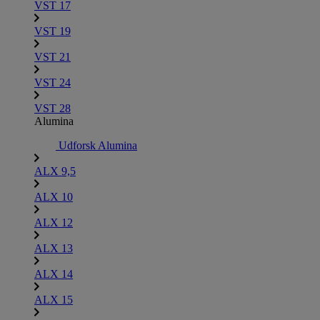
VST 17
VST 19
VST 21
VST 24
VST 28
Alumina
Udforsk Alumina
ALX 9,5
ALX 10
ALX 12
ALX 13
ALX 14
ALX 15