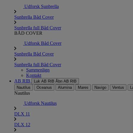
Udforsk Sunbrella
Sunbrella Båd Cover
Sunbrella full Båd Cover
BÅD COVER
Udforsk Båd Cover
Sunbrella Båd Cover
Sunbrella full Båd Cover
Sammenlign
Kontakt
AB RIB
Luk AB RIB
Åbn AB RIB
Nautilus
Oceanus
Alumina
Mares
Navigo
Ventus
L
Nautilus
Udforsk Nautilus
DLX 11
DLX 12