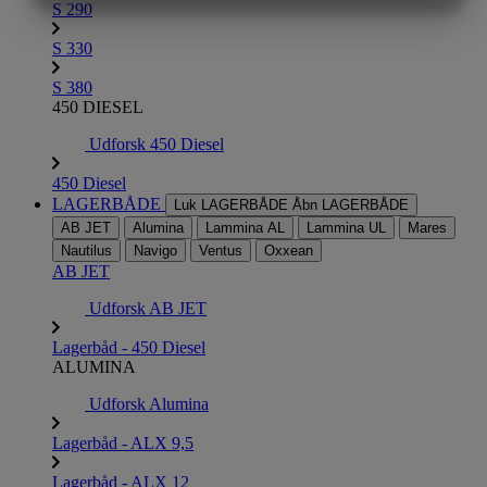
S 290
MARKETING
STATISTIK
S 330
S 380
450 DIESEL
Udforsk 450 Diesel
450 Diesel
LAGERBÅDE
Luk LAGERBÅDE
Åbn LAGERBÅDE
AB JET
Alumina
Lammina AL
Lammina UL
Mares
Nautilus
Navigo
Ventus
Oxxean
AB JET
Udforsk AB JET
Lagerbåd - 450 Diesel
ALUMINA
Udforsk Alumina
Lagerbåd - ALX 9,5
Lagerbåd - ALX 12