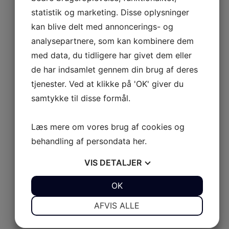
UL 9
statistik og marketing. Disse oplysninger
UL 10
kan blive delt med annoncerings- og
AB Rider
analysepartnere, som kan kombinere dem
Udforsk AB Rider
med data, du tidligere har givet dem eller
AB Rider
de har indsamlet gennem din brug af deres
AB JET
Luk AB JET
Åbn AB JET
tjenester. Ved at klikke på 'OK' giver du
Serie XP
Serie S
450 Diesel
SERIE XP
samtykke til disse formål.
Udforsk Serie XP
Læs mere om vores brug af cookies og
XP 350
behandling af persondata
her
.
XP 390
VIS
DETALJER
XP 430
JA
NEJ
OK
JA
NEJ
XP 465
SERIE S
NØDVENDIGE
PRÆFERENCER
AFVIS ALLE
Udforsk Serie S
JA
NEJ
JA
NEJ