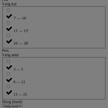
Vælg fod
7' — 10'
11' — 15'
16' — 28'
Pers.
Vælg antal
3 — 5
6 — 12
13 — 25
Skrog (bund)