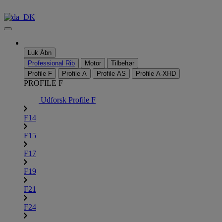
Videre
til
indhold
Luk
Åbn
Professional Rib
Motor
Tilbehør
Profile F
Profile A
Profile AS
Profile A-XHD
PROFILE F
Udforsk Profile F
F14
F15
F17
F19
F21
F24