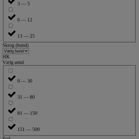
3 — 5
6 — 12
13 — 25
Skrog (bund)
HK
Vælg antal
0 — 30
31 — 80
81 — 150
151 — 500
Fod