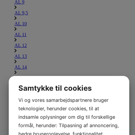
AL 9
AL 9,5
AL 10
AL 11
AL 12
AL 13
AL 14
AL 15
Samtykke til cookies
AL 16
Lammina UL
Vi og vores samarbejdspartnere bruger
Udforsk Lammina UL
teknologier, herunder cookies, til at
UL 7,5
indsamle oplysninger om dig til forskellige
formål, herunder: Tilpasning af annoncering,
UL 8
bedre brugeroplevelse, funktionalitet,