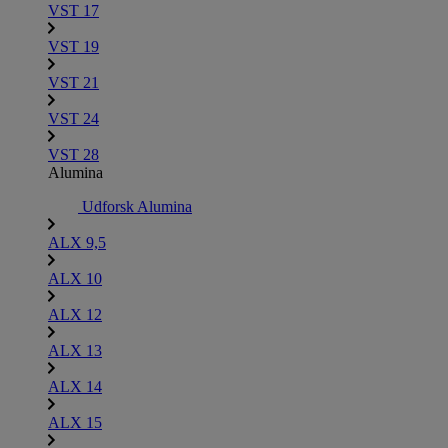
VST 17
VST 19
VST 21
VST 24
VST 28
Alumina
Udforsk Alumina
ALX 9,5
ALX 10
ALX 12
ALX 13
ALX 14
ALX 15