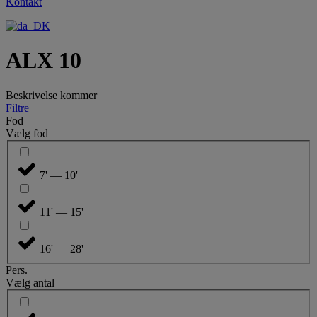
Kontakt
ALX 10
Beskrivelse kommer
Filtre
Fod
Vælg fod
7' — 10'
11' — 15'
16' — 28'
Pers.
Vælg antal