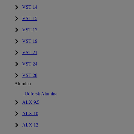
VST 14
VST 15
VST 17
VST 19
VST 21
VST 24
VST 28
Alumina
Udforsk Alumina
ALX 9,5
ALX 10
ALX 12