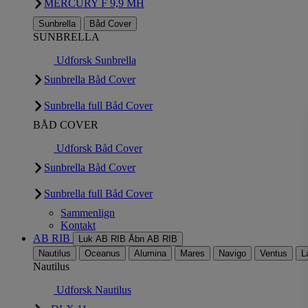
MERCURY F 9,9 MH
Sunbrella
Båd Cover
SUNBRELLA
Udforsk Sunbrella
Sunbrella Båd Cover
Sunbrella full Båd Cover
BÅD COVER
Udforsk Båd Cover
Sunbrella Båd Cover
Sunbrella full Båd Cover
Sammenlign
Kontakt
AB RIB
Luk AB RIB
Åbn AB RIB
Nautilus
Oceanus
Alumina
Mares
Navigo
Ventus
L
Nautilus
Udforsk Nautilus