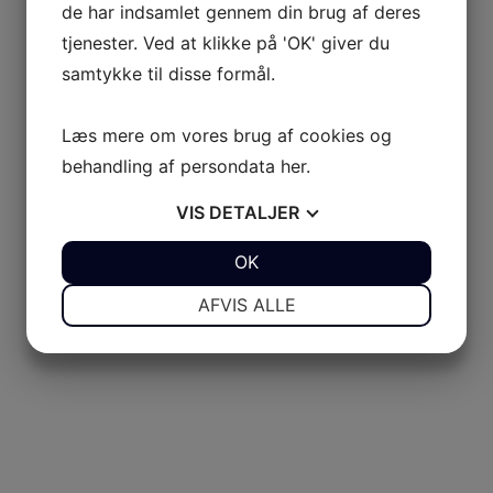
de har indsamlet gennem din brug af deres
tjenester. Ved at klikke på 'OK' giver du
samtykke til disse formål.
Læs mere om vores brug af cookies og
behandling af persondata
her
.
VIS
DETALJER
JA
NEJ
OK
JA
NEJ
NØDVENDIGE
PRÆFERENCER
AFVIS ALLE
JA
NEJ
JA
NEJ
MARKETING
STATISTIK