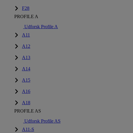
F28
PROFILE A
Udforsk Profile A
A11
A12
A13
A14
A15
A16
A18
PROFILE AS
Udforsk Profile AS
A11-S