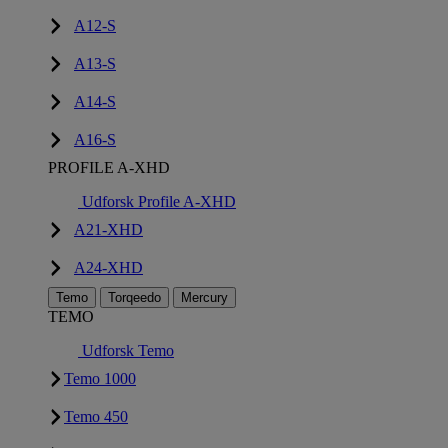
A12-S
A13-S
A14-S
A16-S
PROFILE A-XHD
Udforsk Profile A-XHD
A21-XHD
A24-XHD
Temo
Torqeedo
Mercury
TEMO
Udforsk Temo
Temo 1000
Temo 450