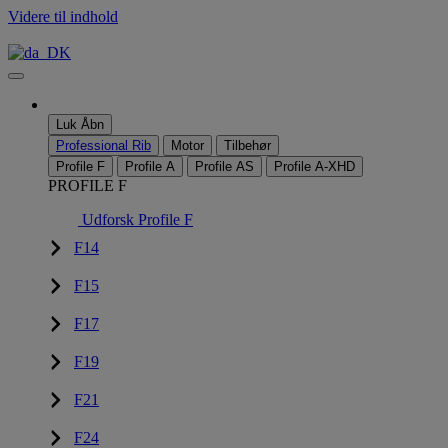
Videre til indhold
Luk
Åbn
Professional Rib
Motor
Tilbehør
Profile F
Profile A
Profile AS
Profile A-XHD
PROFILE F
Udforsk Profile F
F14
F15
F17
F19
F21
F24