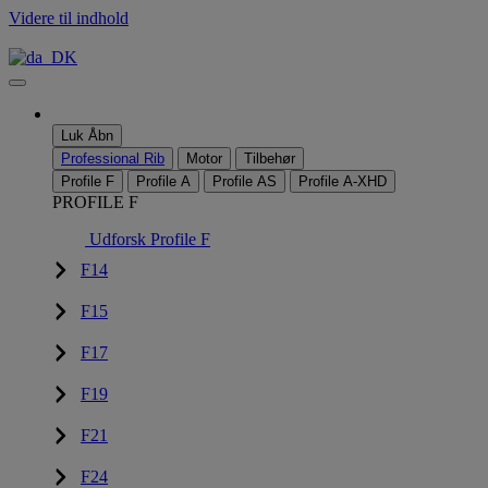
Videre til indhold
Luk
Åbn
Professional Rib
Motor
Tilbehør
Profile F
Profile A
Profile AS
Profile A-XHD
PROFILE F
Udforsk Profile F
F14
F15
F17
F19
F21
F24