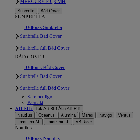
MERCURY F 9,9 MH
Sunbrella
Båd Cover
SUNBRELLA
Udforsk Sunbrella
Sunbrella Båd Cover
Sunbrella full Båd Cover
BÅD COVER
Udforsk Båd Cover
Sunbrella Båd Cover
Sunbrella full Båd Cover
Sammenlign
Kontakt
AB RIB
Luk AB RIB
Åbn AB RIB
Nautilus
Oceanus
Alumina
Mares
Navigo
Ventus
Lammina AL
Lammina UL
AB Rider
Nautilus
Udforsk Nautilus