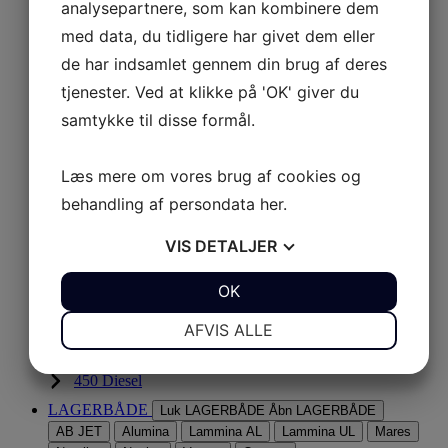
analysepartnere, som kan kombinere dem
XP 350
med data, du tidligere har givet dem eller
XP 390
de har indsamlet gennem din brug af deres
XP 430
tjenester. Ved at klikke på 'OK' giver du
samtykke til disse formål.
XP 465
SERIE S
Læs mere om vores brug af cookies og
Udforsk Serie S
behandling af persondata
her
.
S 290
VIS
DETALJER
S 330
JA
NEJ
OK
JA
NEJ
S 380
450 DIESEL
NØDVENDIGE
PRÆFERENCER
AFVIS ALLE
Udforsk 450 Diesel
JA
NEJ
JA
NEJ
450 Diesel
MARKETING
STATISTIK
LAGERBÅDE
Luk LAGERBÅDE
Åbn LAGERBÅDE
AB JET
Alumina
Lammina AL
Lammina UL
Mares