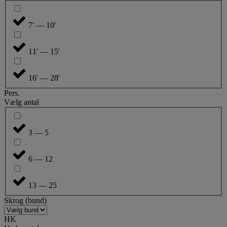
7' — 10'
11' — 15'
16' — 28'
Pers.
Vælg antal
3 — 5
6 — 12
13 — 25
Skrog (bund)
HK