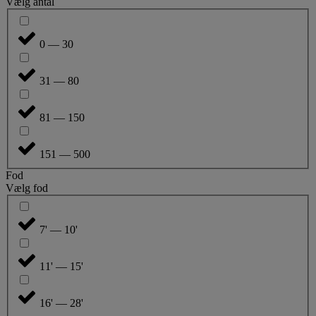
Vælg antal
0 — 30
31 — 80
81 — 150
151 — 500
Fod
Vælg fod
7' — 10'
11' — 15'
16' — 28'