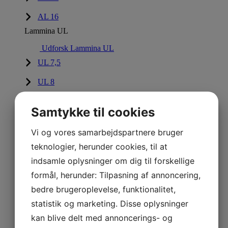
AL 16
Lammina UL
Udforsk Lammina UL
UL 7,5
UL 8
UL 9
Samtykke til cookies
UL 10
Vi og vores samarbejdspartnere bruger
AB Rider
teknologier, herunder cookies, til at
Udforsk AB Rider
indsamle oplysninger om dig til forskellige
AB Rider
formål, herunder: Tilpasning af annoncering,
AB JET
Luk AB JET
Åbn AB JET
bedre brugeroplevelse, funktionalitet,
Serie XP
Serie S
450 Diesel
SERIE XP
statistik og marketing. Disse oplysninger
kan blive delt med annoncerings- og
Udforsk Serie XP