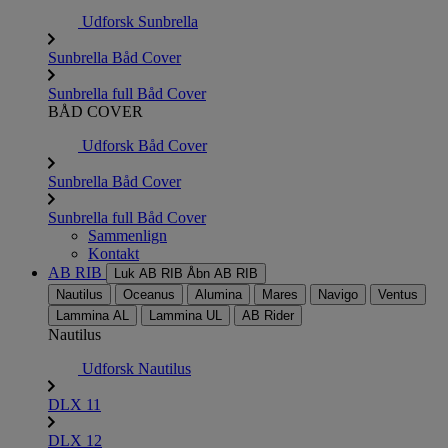
Udforsk Sunbrella
Sunbrella Båd Cover
Sunbrella full Båd Cover
BÅD COVER
Udforsk Båd Cover
Sunbrella Båd Cover
Sunbrella full Båd Cover
Sammenlign
Kontakt
AB RIB
Luk AB RIB
Åbn AB RIB
Nautilus
Oceanus
Alumina
Mares
Navigo
Ventus
Lammina AL
Lammina UL
AB Rider
Nautilus
Udforsk Nautilus
DLX 11
DLX 12