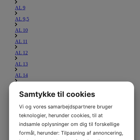
AL 9
AL 9,5
AL 10
AL 11
AL 12
AL 13
AL 14
AL 15
Samtykke til cookies
AL 16
Lammina UL
Vi og vores samarbejdspartnere bruger
Udforsk Lammina UL
teknologier, herunder cookies, til at
indsamle oplysninger om dig til forskellige
UL 7,5
formål, herunder: Tilpasning af annoncering,
UL 8