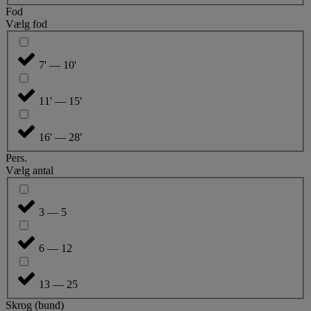
Fod
Vælg fod
7' — 10'
11' — 15'
16' — 28'
Pers.
Vælg antal
3 — 5
6 — 12
13 — 25
Skrog (bund)