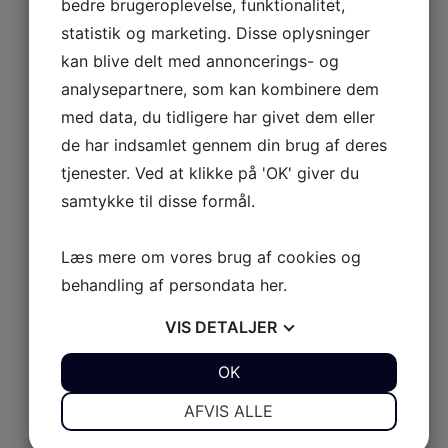
bedre brugeroplevelse, funktionalitet,
UL 9
statistik og marketing. Disse oplysninger
kan blive delt med annoncerings- og
UL 10
AB Rider
analysepartnere, som kan kombinere dem
Udforsk AB Rider
med data, du tidligere har givet dem eller
de har indsamlet gennem din brug af deres
AB Rider
AB JET
Luk AB JET
Åbn AB JET
tjenester. Ved at klikke på 'OK' giver du
Serie XP
Serie S
450 Diesel
samtykke til disse formål.
SERIE XP
Udforsk Serie XP
Læs mere om vores brug af cookies og
XP 350
behandling af persondata
her
.
XP 390
VIS
DETALJER
XP 430
JA
NEJ
OK
JA
NEJ
XP 465
NØDVENDIGE
PRÆFERENCER
SERIE S
AFVIS ALLE
Udforsk Serie S
JA
NEJ
JA
NEJ