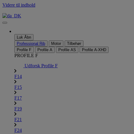
Videre til indhold
Luk
Åbn
Professional Rib
Motor
Tilbehør
Profile F
Profile A
Profile AS
Profile A-XHD
PROFILE F
Udforsk Profile F
F14
F15
F17
F19
F21
F24