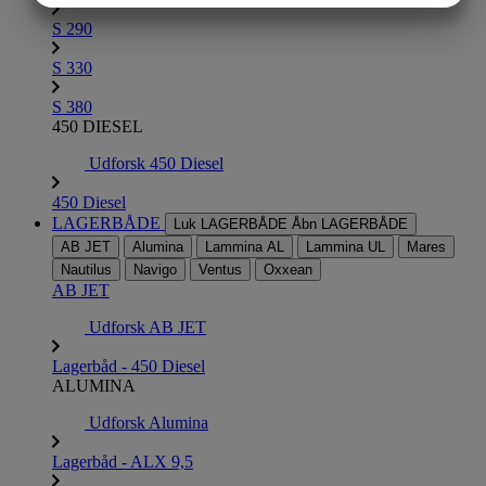
MARKETING
STATISTIK
S 290
S 330
S 380
450 DIESEL
Udforsk 450 Diesel
450 Diesel
LAGERBÅDE
Luk LAGERBÅDE
Åbn LAGERBÅDE
AB JET
Alumina
Lammina AL
Lammina UL
Mares
Nautilus
Navigo
Ventus
Oxxean
AB JET
Udforsk AB JET
Lagerbåd - 450 Diesel
ALUMINA
Udforsk Alumina
Lagerbåd - ALX 9,5