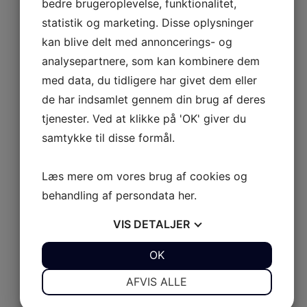
bedre brugeroplevelse, funktionalitet,
UL 9
statistik og marketing. Disse oplysninger
kan blive delt med annoncerings- og
UL 10
AB Rider
analysepartnere, som kan kombinere dem
Udforsk AB Rider
med data, du tidligere har givet dem eller
de har indsamlet gennem din brug af deres
AB Rider
AB JET
Luk AB JET
Åbn AB JET
tjenester. Ved at klikke på 'OK' giver du
Serie XP
Serie S
450 Diesel
samtykke til disse formål.
SERIE XP
Udforsk Serie XP
Læs mere om vores brug af cookies og
XP 350
behandling af persondata
her
.
XP 390
VIS
DETALJER
XP 430
JA
NEJ
OK
JA
NEJ
XP 465
NØDVENDIGE
PRÆFERENCER
SERIE S
AFVIS ALLE
Udforsk Serie S
JA
NEJ
JA
NEJ