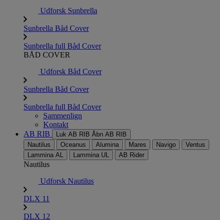
Udforsk Sunbrella
Sunbrella Båd Cover
Sunbrella full Båd Cover
BÅD COVER
Udforsk Båd Cover
Sunbrella Båd Cover
Sunbrella full Båd Cover
Sammenlign
Kontakt
AB RIB
Luk AB RIB
Åbn AB RIB
Nautilus
Oceanus
Alumina
Mares
Navigo
Ventus
Lammina AL
Lammina UL
AB Rider
Nautilus
Udforsk Nautilus
DLX 11
DLX 12