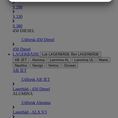
MARKETING
STATISTIK
S 290
S 330
S 380
450 DIESEL
Udforsk 450 Diesel
450 Diesel
LAGERBÅDE
Luk LAGERBÅDE
Åbn LAGERBÅDE
AB JET
Alumina
Lammina AL
Lammina UL
Mares
Nautilus
Navigo
Ventus
Oxxean
AB JET
Udforsk AB JET
Lagerbåd - 450 Diesel
ALUMINA
Udforsk Alumina
Lagerbåd - ALX 9,5