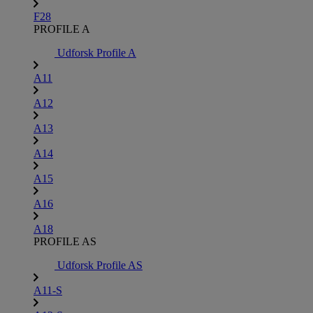
F28
PROFILE A
Udforsk Profile A
A11
A12
A13
A14
A15
A16
A18
PROFILE AS
Udforsk Profile AS
A11-S