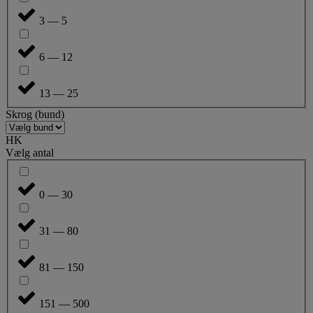
3 — 5
6 — 12
13 — 25
Skrog (bund)
HK
Vælg antal
0 — 30
31 — 80
81 — 150
151 — 500