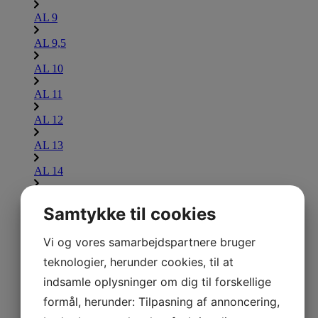
AL 9
AL 9,5
AL 10
AL 11
AL 12
AL 13
AL 14
AL 15
Samtykke til cookies
AL 16
Lammina UL
Vi og vores samarbejdspartnere bruger
Udforsk Lammina UL
teknologier, herunder cookies, til at
indsamle oplysninger om dig til forskellige
UL 7,5
formål, herunder: Tilpasning af annoncering,
UL 8