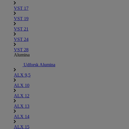
VST 17
VST 19
VST 21
VST 24
VST 28
Alumina
Udforsk Alumina
ALX 9,5
ALX 10
ALX 12
ALX 13
ALX 14
ALX 15