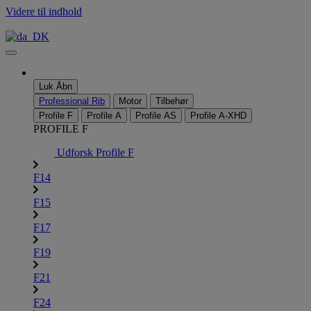
Videre til indhold
Luk
Åbn
Professional Rib
Motor
Tilbehør
Profile F
Profile A
Profile AS
Profile A-XHD
PROFILE F
Udforsk Profile F
F14
F15
F17
F19
F21
F24