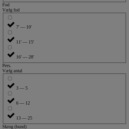
Fod
Vælg fod
7' — 10'
11' — 15'
16' — 28'
Pers.
Vælg antal
3 — 5
6 — 12
13 — 25
Skrog (bund)