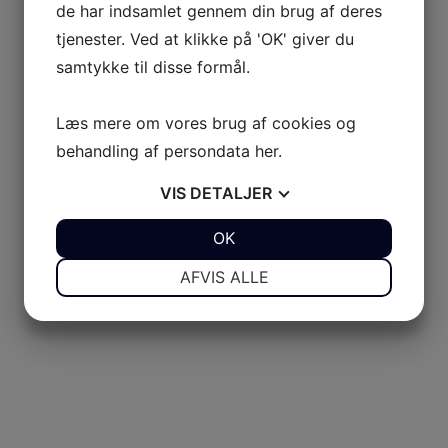
de har indsamlet gennem din brug af deres
tjenester. Ved at klikke på 'OK' giver du
samtykke til disse formål.
Læs mere om vores brug af cookies og
behandling af persondata
her
.
VIS
DETALJER
JA
NEJ
OK
JA
NEJ
NØDVENDIGE
PRÆFERENCER
AFVIS ALLE
JA
NEJ
JA
NEJ
MARKETING
STATISTIK