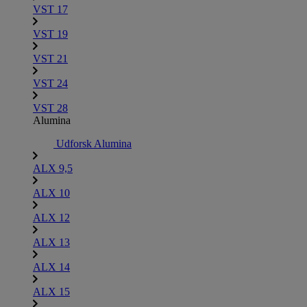
VST 17
VST 19
VST 21
VST 24
VST 28
Alumina
Udforsk Alumina
ALX 9,5
ALX 10
ALX 12
ALX 13
ALX 14
ALX 15