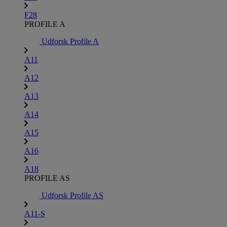
F28
PROFILE A
Udforsk Profile A
A11
A12
A13
A14
A15
A16
A18
PROFILE AS
Udforsk Profile AS
A11-S