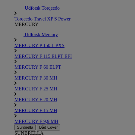
Udforsk Torqeedo
Torqeedo Travel XP S Power
MERCURY
Udforsk Mercury
MERCURY P 150 L PXS
MERCURY F 115 ELPT EFI
MERCURY F 60 ELPT
MERCURY F 30 MH
MERCURY F 25 MH
MERCURY F 20 MH
MERCURY F 15 MH
MERCURY F 9,9 MH
Sunbrella
Båd Cover
SUNBRELLA