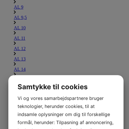
AL 9
AL 9,5
AL 10
AL 11
AL 12
AL 13
AL 14
AL 15
Samtykke til cookies
AL 16
Lammina UL
Vi og vores samarbejdspartnere bruger
Udforsk Lammina UL
teknologier, herunder cookies, til at
indsamle oplysninger om dig til forskellige
UL 7,5
formål, herunder: Tilpasning af annoncering,
UL 8