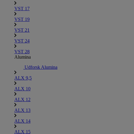
VST 17
VST 19
VST 21
VST 24
VST 28
Alumina
Udforsk Alumina
ALX 9,5
ALX 10
ALX 12
ALX 13
ALX 14
ALX 15