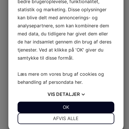
bedre brugeroplevelse, funktionalitet,
UL 9
statistik og marketing. Disse oplysninger
kan blive delt med annoncerings- og
UL 10
AB Rider
analysepartnere, som kan kombinere dem
Udforsk AB Rider
med data, du tidligere har givet dem eller
de har indsamlet gennem din brug af deres
AB Rider
AB JET
Luk AB JET
Åbn AB JET
tjenester. Ved at klikke på 'OK' giver du
Serie XP
Serie S
450 Diesel
samtykke til disse formål.
SERIE XP
Udforsk Serie XP
Læs mere om vores brug af cookies og
XP 350
behandling af persondata
her
.
XP 390
VIS
DETALJER
XP 430
JA
NEJ
OK
JA
NEJ
XP 465
NØDVENDIGE
PRÆFERENCER
SERIE S
AFVIS ALLE
Udforsk Serie S
JA
NEJ
JA
NEJ