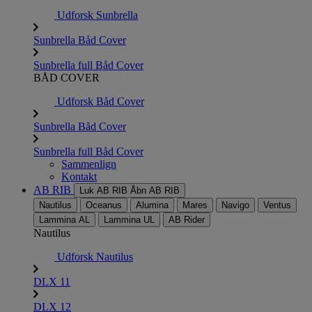
Udforsk Sunbrella
Sunbrella Båd Cover
Sunbrella full Båd Cover
BÅD COVER
Udforsk Båd Cover
Sunbrella Båd Cover
Sunbrella full Båd Cover
Sammenlign
Kontakt
AB RIB
Luk AB RIB
Åbn AB RIB
Nautilus
Oceanus
Alumina
Mares
Navigo
Ventus
Lammina AL
Lammina UL
AB Rider
Nautilus
Udforsk Nautilus
DLX 11
DLX 12