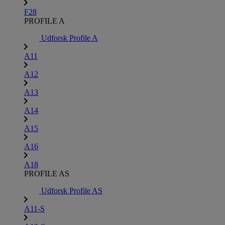
F28
PROFILE A
Udforsk Profile A
A11
A12
A13
A14
A15
A16
A18
PROFILE AS
Udforsk Profile AS
A11-S