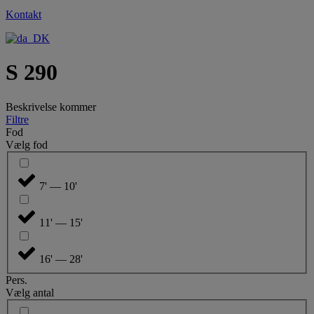
Kontakt
S 290
Beskrivelse kommer
Filtre
Fod
Vælg fod
7' — 10'
11' — 15'
16' — 28'
Pers.
Vælg antal