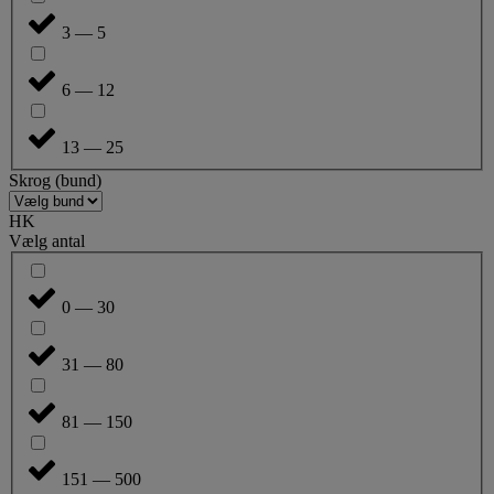
3 — 5
6 — 12
13 — 25
Skrog (bund)
HK
Vælg antal
0 — 30
31 — 80
81 — 150
151 — 500