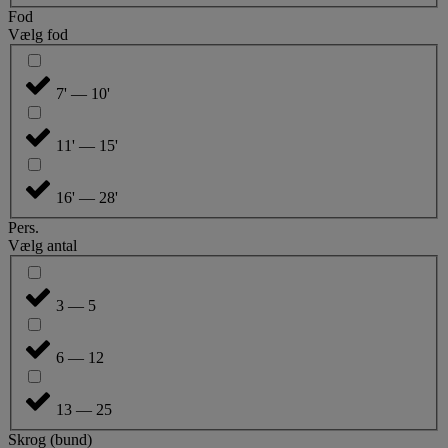
Fod
Vælg fod
7' — 10'
11' — 15'
16' — 28'
Pers.
Vælg antal
3 — 5
6 — 12
13 — 25
Skrog (bund)