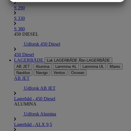
MARKETING
STATISTIK
S 290
S 330
S 380
450 DIESEL
Udforsk 450 Diesel
450 Diesel
LAGERBÅDE
Luk LAGERBÅDE
Åbn LAGERBÅDE
AB JET
Alumina
Lammina AL
Lammina UL
Mares
Nautilus
Navigo
Ventus
Oxxean
AB JET
Udforsk AB JET
Lagerbåd - 450 Diesel
ALUMINA
Udforsk Alumina
Lagerbåd - ALX 9,5