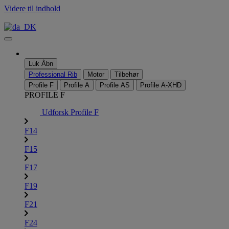
Videre til indhold
Luk
Åbn
Professional Rib
Motor
Tilbehør
Profile F
Profile A
Profile AS
Profile A-XHD
PROFILE F
Udforsk Profile F
F14
F15
F17
F19
F21
F24