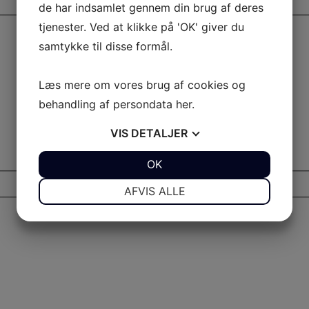
de har indsamlet gennem din brug af deres
tjenester. Ved at klikke på 'OK' giver du
samtykke til disse formål.
Læs mere om vores brug af cookies og
behandling af persondata
her
.
VIS
DETALJER
JA
NEJ
OK
JA
NEJ
NØDVENDIGE
PRÆFERENCER
AFVIS ALLE
JA
NEJ
JA
NEJ
MARKETING
STATISTIK