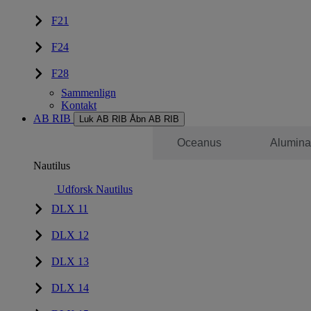
F21
F24
F28
Sammenlign
Kontakt
AB RIB
Luk AB RIB
Åbn AB RIB
Nautilus
Oceanus
Alumina
Nautilus
Udforsk Nautilus
DLX 11
DLX 12
DLX 13
DLX 14