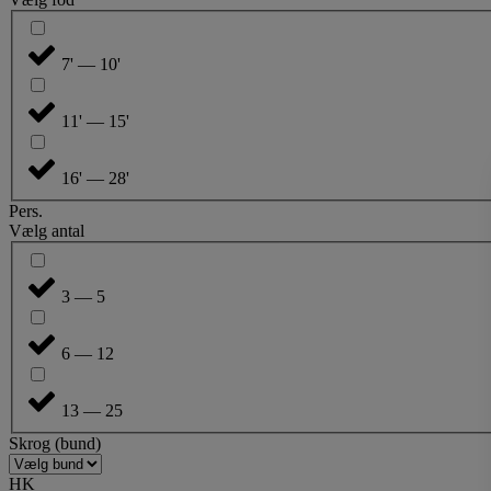
7' — 10'
11' — 15'
16' — 28'
Pers.
Vælg antal
3 — 5
6 — 12
13 — 25
Skrog (bund)
HK