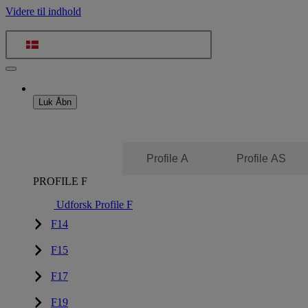
Videre til indhold
Luk
Åbn
Profile F
Profile A
Profile AS
PROFILE F
Udforsk Profile F
F14
F15
F17
F19