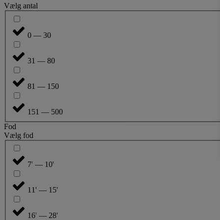
Vælg antal
0 — 30
31 — 80
81 — 150
151 — 500
Fod
Vælg fod
7' — 10'
11' — 15'
16' — 28'