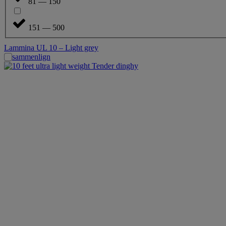
81 — 150
151 — 500
Lammina UL 10 – Light grey
sammenlign