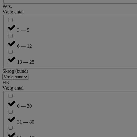
Pers.
Vælg antal
3 — 5
6 — 12
13 — 25
Skrog (bund)
HK
Vælg antal
0 — 30
31 — 80