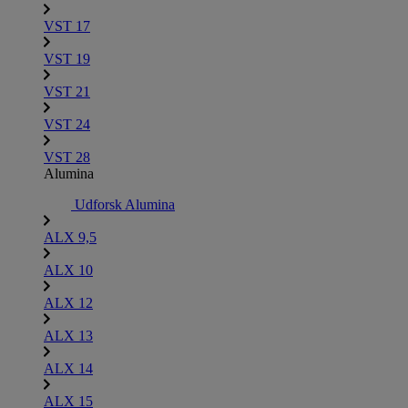
VST 17
VST 19
VST 21
VST 24
VST 28
Alumina
Udforsk Alumina
ALX 9,5
ALX 10
ALX 12
ALX 13
ALX 14
ALX 15