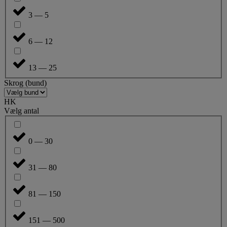
3 — 5
6 — 12
13 — 25
Skrog (bund)
HK
Vælg antal
0 — 30
31 — 80
81 — 150
151 — 500