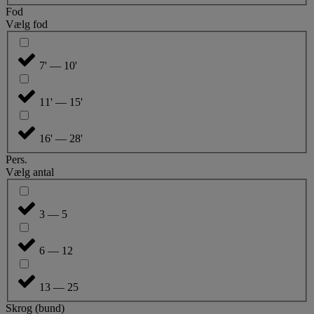
Fod
Vælg fod
7' — 10'
11' — 15'
16' — 28'
Pers.
Vælg antal
3 — 5
6 — 12
13 — 25
Skrog (bund)