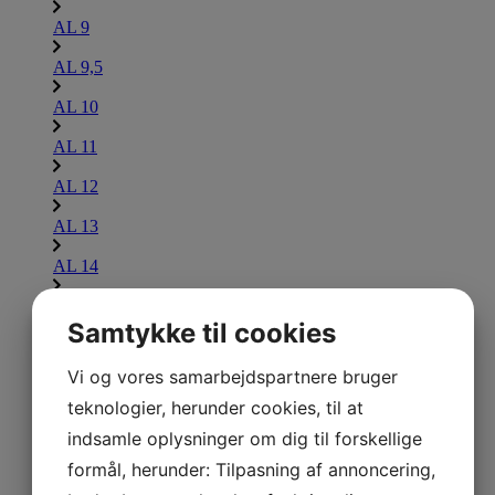
AL 9
AL 9,5
AL 10
AL 11
AL 12
AL 13
AL 14
AL 15
Samtykke til cookies
AL 16
Lammina UL
Vi og vores samarbejdspartnere bruger
Udforsk Lammina UL
teknologier, herunder cookies, til at
indsamle oplysninger om dig til forskellige
UL 7,5
formål, herunder: Tilpasning af annoncering,
UL 8