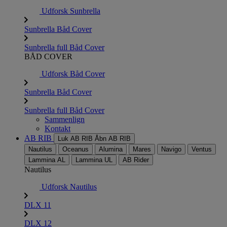
Udforsk Sunbrella
Sunbrella Båd Cover
Sunbrella full Båd Cover
BÅD COVER
Udforsk Båd Cover
Sunbrella Båd Cover
Sunbrella full Båd Cover
Sammenlign
Kontakt
AB RIB
Luk AB RIB
Åbn AB RIB
Nautilus
Oceanus
Alumina
Mares
Navigo
Ventus
Lammina AL
Lammina UL
AB Rider
Nautilus
Udforsk Nautilus
DLX 11
DLX 12