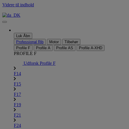
Videre til indhold
Luk
Åbn
Professional Rib
Motor
Tilbehør
Profile F
Profile A
Profile AS
Profile A-XHD
PROFILE F
Udforsk Profile F
F14
F15
F17
F19
F21
F24