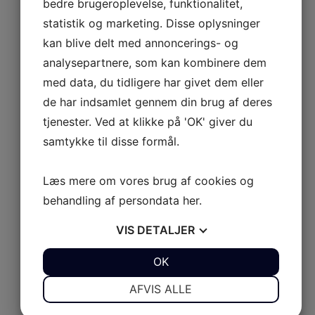
bedre brugeroplevelse, funktionalitet,
UL 9
statistik og marketing. Disse oplysninger
kan blive delt med annoncerings- og
UL 10
AB Rider
analysepartnere, som kan kombinere dem
Udforsk AB Rider
med data, du tidligere har givet dem eller
de har indsamlet gennem din brug af deres
AB Rider
AB JET
Luk AB JET
Åbn AB JET
tjenester. Ved at klikke på 'OK' giver du
Serie XP
Serie S
450 Diesel
samtykke til disse formål.
SERIE XP
Udforsk Serie XP
Læs mere om vores brug af cookies og
XP 350
behandling af persondata
her
.
XP 390
VIS
DETALJER
XP 430
JA
NEJ
OK
JA
NEJ
XP 465
NØDVENDIGE
PRÆFERENCER
SERIE S
AFVIS ALLE
Udforsk Serie S
JA
NEJ
JA
NEJ