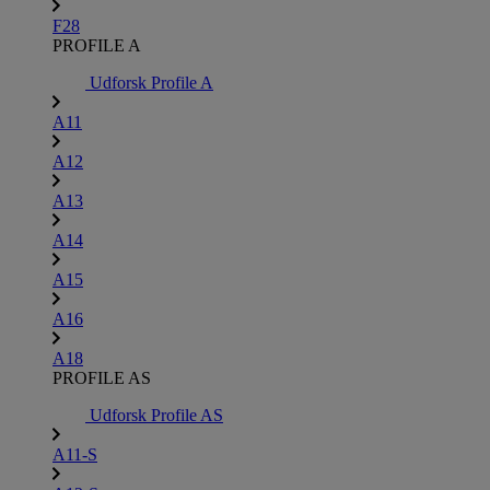
F28
PROFILE A
Udforsk Profile A
A11
A12
A13
A14
A15
A16
A18
PROFILE AS
Udforsk Profile AS
A11-S