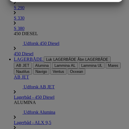
MARKETING
STATISTIK
S 290
S 330
S 380
450 DIESEL
Udforsk 450 Diesel
450 Diesel
LAGERBÅDE
Luk LAGERBÅDE
Åbn LAGERBÅDE
AB JET
Alumina
Lammina AL
Lammina UL
Mares
Nautilus
Navigo
Ventus
Oxxean
AB JET
Udforsk AB JET
Lagerbåd - 450 Diesel
ALUMINA
Udforsk Alumina
Lagerbåd - ALX 9,5