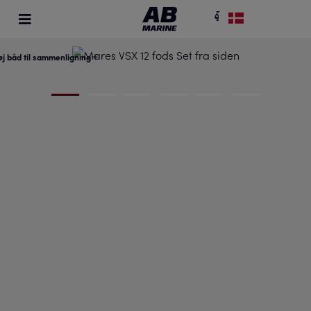
føj båd til sammenligning