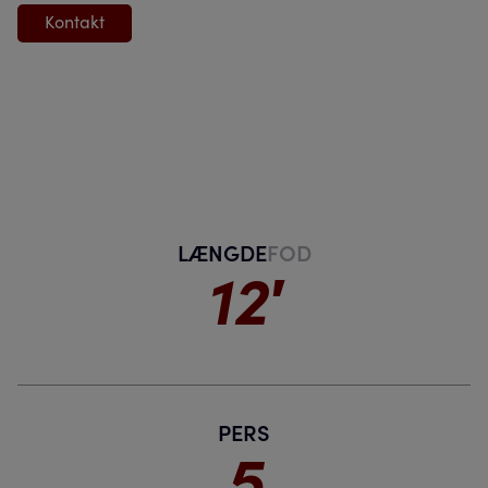
Kontakt
LÆNGDE
FOD
12′
PERS
5