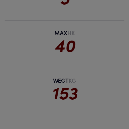
MAX
HK
40
VÆGT
KG
153