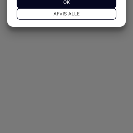
JA
NEJ
OK
JA
NEJ
NØDVENDIGE
PRÆFERENCER
AFVIS ALLE
JA
NEJ
JA
NEJ
MARKETING
STATISTIK