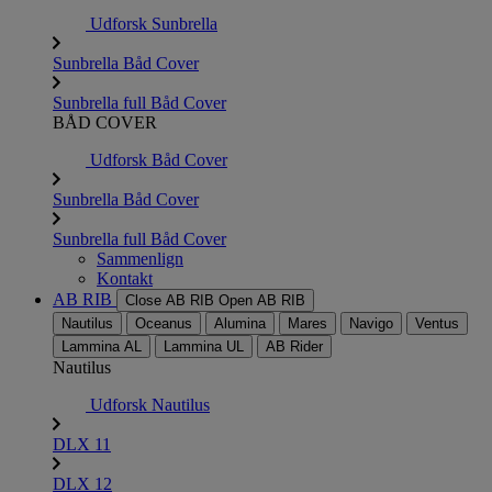
Udforsk Sunbrella
Sunbrella Båd Cover
Sunbrella full Båd Cover
BÅD COVER
Udforsk Båd Cover
Sunbrella Båd Cover
Sunbrella full Båd Cover
Sammenlign
Kontakt
AB RIB
Close AB RIB
Open AB RIB
Nautilus
Oceanus
Alumina
Mares
Navigo
Ventus
Lammina AL
Lammina UL
AB Rider
Nautilus
Udforsk Nautilus
DLX 11
DLX 12