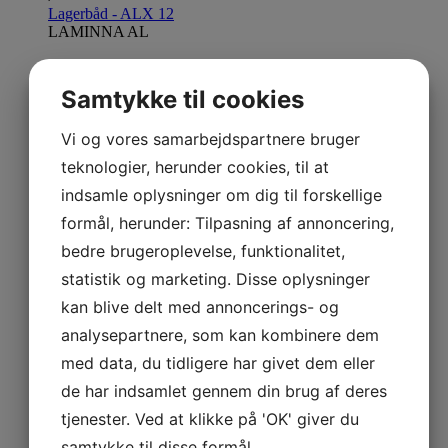
Lagerbåd - ALX 12
LAMINNA AL
Udforsk Laminna AL
Samtykke til cookies
Lagerbåd - AL 9,5
LAMMINA UL
Vi og vores samarbejdspartnere bruger
Udforsk Lammina UL
teknologier, herunder cookies, til at
Lagerbåd - UL 10
indsamle oplysninger om dig til forskellige
MARES VSX
formål, herunder: Tilpasning af annoncering,
Udforsk Mares VSX
bedre brugeroplevelse, funktionalitet,
statistik og marketing. Disse oplysninger
Lagerbåd VSX 10
kan blive delt med annoncerings- og
Lagerbåd VSX 11
analysepartnere, som kan kombinere dem
Lagerbåd VSX 12
med data, du tidligere har givet dem eller
NAUTILUS
de har indsamlet gennem din brug af deres
Udforsk Nautilus
tjenester. Ved at klikke på 'OK' giver du
Ingen både fundet
NAVIGO
samtykke til disse formål.