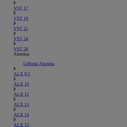
VST 17
VST 19
VST 21
VST 24
VST 28
Alumina
Udforsk Alumina
ALX 9,5
ALX 10
ALX 12
ALX 13
ALX 14
ALX 15