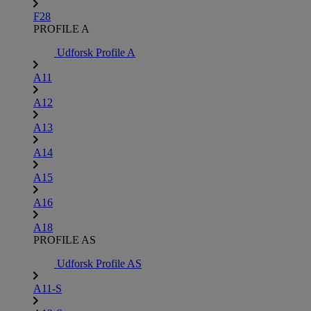
F28
PROFILE A
Udforsk Profile A
A11
A12
A13
A14
A15
A16
A18
PROFILE AS
Udforsk Profile AS
A11-S