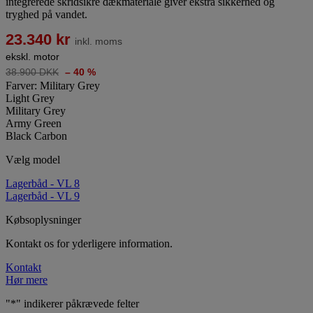
integrerede skridsikre dækmateriale giver ekstra sikkerhed og
tryghed på vandet.
23.340 kr
inkl. moms
ekskl. motor
38.900 DKK
– 40 %
Farver: Military Grey
Light Grey
Military Grey
Army Green
Black Carbon
Vælg model
Lagerbåd - VL 8
Lagerbåd - VL 9
Købsoplysninger
Kontakt os for yderligere information.
Kontakt
Hør mere
"
*
" indikerer påkrævede felter