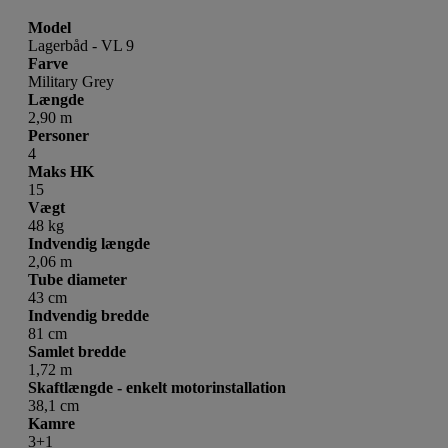
Model
Lagerbåd - VL 9
Farve
Military Grey
Længde
2,90 m
Personer
4
Maks HK
15
Vægt
48 kg
Indvendig længde
2,06 m
Tube diameter
43 cm
Indvendig bredde
81 cm
Samlet bredde
1,72 m
Skaftlængde - enkelt motorinstallation
38,1 cm
Kamre
3+1