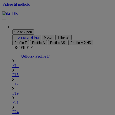
Videre til indhold
Close
Open
Professional Rib
Motor
Tilbehør
Profile F
Profile A
Profile AS
Profile A-XHD
PROFILE F
Udforsk Profile F
F14
F15
F17
F19
F21
F24