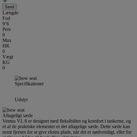
Længde
Fod
9’6
Pers
0
Max
HK
0
Vægt
KG
0
Specifikationer
Udstyr
Aftageligt sæde
Ventus VL 8 er designet med fleksibilitet og komfort i tankerne, og
et af de praktiske elementer er det aftagelige sæde. Dette sæde kan
nemt fjernes for at give ekstra plads, når det er nødvendigt, eller for