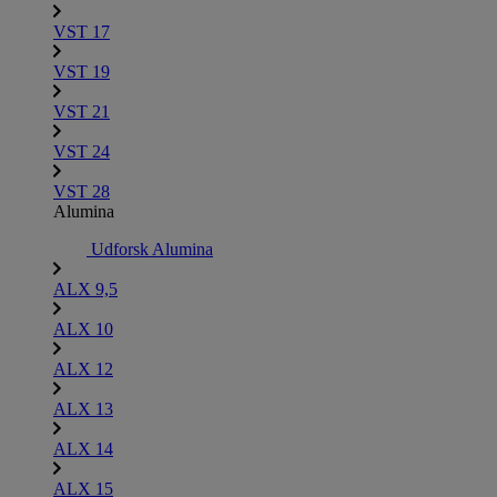
VST 17
VST 19
VST 21
VST 24
VST 28
Alumina
Udforsk Alumina
ALX 9,5
ALX 10
ALX 12
ALX 13
ALX 14
ALX 15