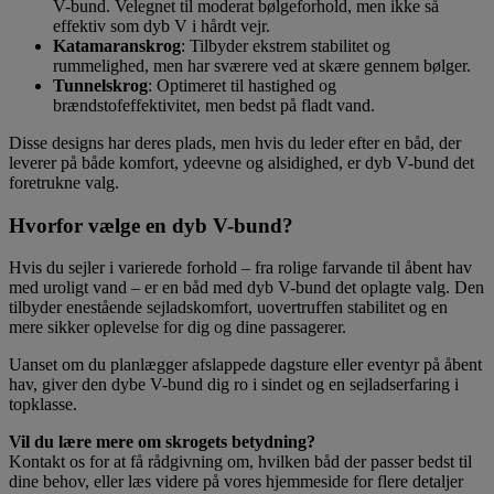
V-bund. Velegnet til moderat bølgeforhold, men ikke så
effektiv som dyb V i hårdt vejr.
Katamaranskrog
: Tilbyder ekstrem stabilitet og
rummelighed, men har sværere ved at skære gennem bølger.
Tunnelskrog
: Optimeret til hastighed og
brændstofeffektivitet, men bedst på fladt vand.
Disse designs har deres plads, men hvis du leder efter en båd, der
leverer på både komfort, ydeevne og alsidighed, er dyb V-bund det
foretrukne valg.
Hvorfor vælge en dyb V-bund?
Hvis du sejler i varierede forhold – fra rolige farvande til åbent hav
med uroligt vand – er en båd med dyb V-bund det oplagte valg. Den
tilbyder enestående sejladskomfort, uovertruffen stabilitet og en
mere sikker oplevelse for dig og dine passagerer.
Uanset om du planlægger afslappede dagsture eller eventyr på åbent
hav, giver den dybe V-bund dig ro i sindet og en sejladserfaring i
topklasse.
Vil du lære mere om skrogets betydning?
Kontakt os for at få rådgivning om, hvilken båd der passer bedst til
dine behov, eller læs videre på vores hjemmeside for flere detaljer