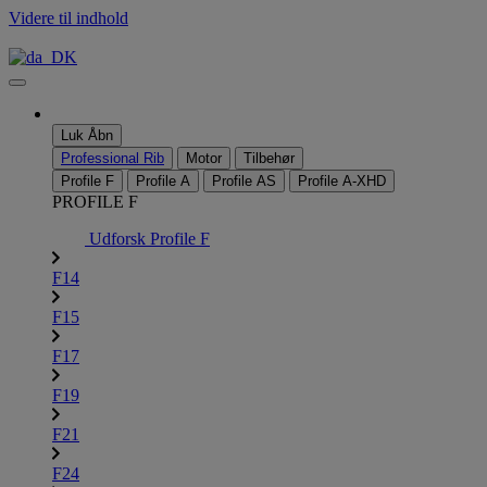
Videre til indhold
Luk
Åbn
Professional Rib
Motor
Tilbehør
Profile F
Profile A
Profile AS
Profile A-XHD
PROFILE F
Udforsk Profile F
F14
F15
F17
F19
F21
F24