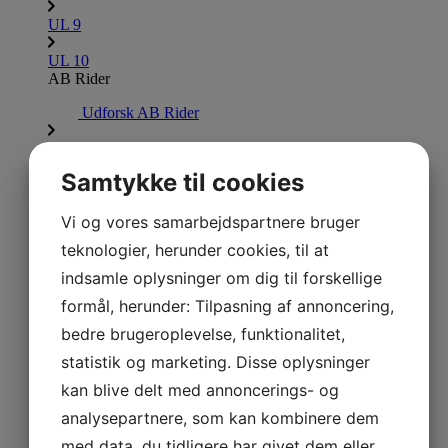
UL 9
UL 10
AB Rider
Udforsk AB Rider
AB Rider
AB JET
Luk AB JET
Åbn AB JET
Samtykke til cookies
Serie XP
Serie S
450 Diesel
SERIE XP
Vi og vores samarbejdspartnere bruger
Udforsk Serie XP
teknologier, herunder cookies, til at
indsamle oplysninger om dig til forskellige
XP 350
formål, herunder: Tilpasning af annoncering,
XP 390
bedre brugeroplevelse, funktionalitet,
XP 430
statistik og marketing. Disse oplysninger
XP 465
kan blive delt med annoncerings- og
SERIE S
analysepartnere, som kan kombinere dem
Udforsk Serie S
med data, du tidligere har givet dem eller