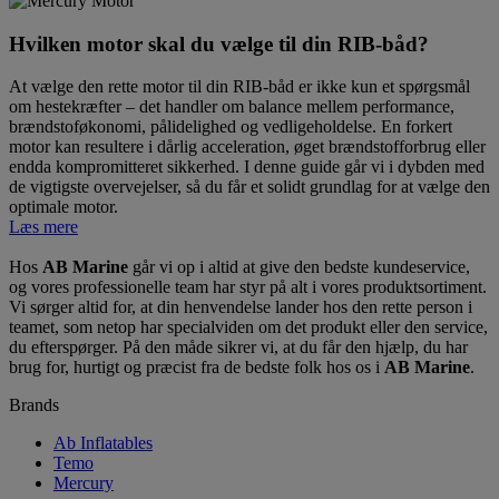
Hvilken motor skal du vælge til din RIB-båd?
At vælge den rette motor til din RIB-båd er ikke kun et spørgsmål
om hestekræfter – det handler om balance mellem performance,
brændstoføkonomi, pålidelighed og vedligeholdelse. En forkert
motor kan resultere i dårlig acceleration, øget brændstofforbrug eller
endda kompromitteret sikkerhed. I denne guide går vi i dybden med
de vigtigste overvejelser, så du får et solidt grundlag for at vælge den
optimale motor.
Læs mere
Hos
AB Marine
går vi op i altid at give den bedste kundeservice,
og vores professionelle team har styr på alt i vores produktsortiment.
Vi sørger altid for, at din henvendelse lander hos den rette person i
teamet, som netop har specialviden om det produkt eller den service,
du efterspørger. På den måde sikrer vi, at du får den hjælp, du har
brug for, hurtigt og præcist fra de bedste folk hos os i
AB Marine
.
Brands
Ab Inflatables
Temo
Mercury