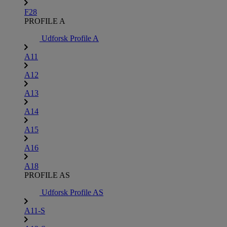
F28
PROFILE A
Udforsk Profile A
A11
A12
A13
A14
A15
A16
A18
PROFILE AS
Udforsk Profile AS
A11-S