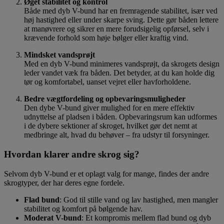
Øget stabilitet og kontrol
Både med dyb V-bund har en fremragende stabilitet, især ved
høj hastighed eller under skarpe sving. Dette gør båden lettere
at manøvrere og sikrer en mere forudsigelig opførsel, selv i
krævende forhold som høje bølger eller kraftig vind.
Mindsket vandsprøjt
Med en dyb V-bund minimeres vandsprøjt, da skrogets design
leder vandet væk fra båden. Det betyder, at du kan holde dig
tør og komfortabel, uanset vejret eller havforholdene.
Bedre vægtfordeling og opbevaringsmuligheder
Den dybe V-bund giver mulighed for en mere effektiv
udnyttelse af pladsen i båden. Opbevaringsrum kan udformes
i de dybere sektioner af skroget, hvilket gør det nemt at
medbringe alt, hvad du behøver – fra udstyr til forsyninger.
Hvordan klarer andre skrog sig?
Selvom dyb V-bund er et oplagt valg for mange, findes der andre
skrogtyper, der har deres egne fordele.
Flad bund
: God til stille vand og lav hastighed, men mangler
stabilitet og komfort på bølgende hav.
Moderat V-bund
: Et kompromis mellem flad bund og dyb