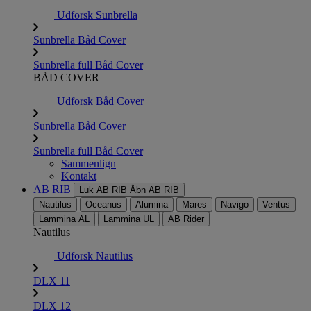
Udforsk Sunbrella
Sunbrella Båd Cover
Sunbrella full Båd Cover
BÅD COVER
Udforsk Båd Cover
Sunbrella Båd Cover
Sunbrella full Båd Cover
Sammenlign
Kontakt
AB RIB
Luk AB RIB
Åbn AB RIB
Nautilus
Oceanus
Alumina
Mares
Navigo
Ventus
Lammina AL
Lammina UL
AB Rider
Nautilus
Udforsk Nautilus
DLX 11
DLX 12