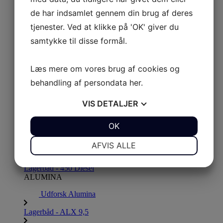
de har indsamlet gennem din brug af deres
S 290
tjenester. Ved at klikke på 'OK' giver du
S 330
samtykke til disse formål.
S 380
450 DIESEL
Læs mere om vores brug af cookies og
Udforsk 450 Diesel
behandling af persondata
her
.
450 Diesel
LAGERBÅDE
VIS
DETALJER
Luk LAGERBÅDE
Åbn LAGERBÅDE
AB JET
Alumina
Lammina AL
Lammina UL
Mares
Nautilus
Navigo
Ventus
Oxxean
JA
NEJ
OK
JA
NEJ
AB JET
NØDVENDIGE
PRÆFERENCER
AFVIS ALLE
Udforsk AB JET
JA
NEJ
JA
NEJ
Lagerbåd - 450 Diesel
MARKETING
STATISTIK
ALUMINA
Udforsk Alumina
Lagerbåd - ALX 9,5