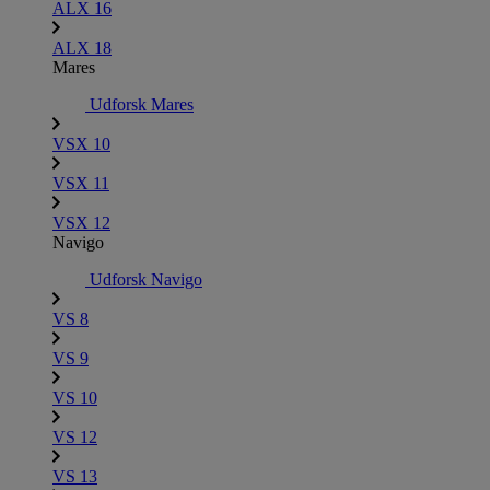
ALX 16
ALX 18
Mares
Udforsk Mares
VSX 10
VSX 11
VSX 12
Navigo
Udforsk Navigo
VS 8
VS 9
VS 10
VS 12
VS 13