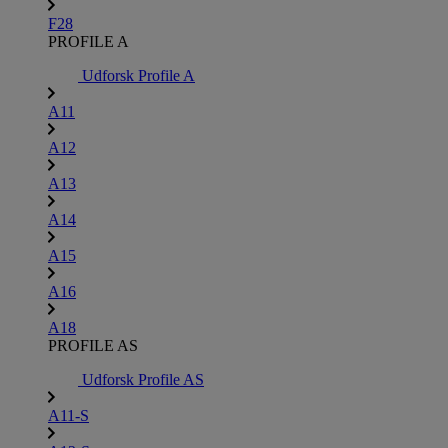
F28
PROFILE A
Udforsk Profile A
A11
A12
A13
A14
A15
A16
A18
PROFILE AS
Udforsk Profile AS
A11-S