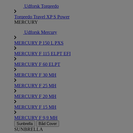
Udforsk Torqeedo
Torqeedo Travel XP S Power
MERCURY
Udforsk Mercury
MERCURY P 150 L PXS
MERCURY F 115 ELPT EFI
MERCURY F 60 ELPT
MERCURY F 30 MH
MERCURY F 25 MH
MERCURY F 20 MH
MERCURY F 15 MH
MERCURY F 9,9 MH
Sunbrella
Båd Cover
SUNBRELLA