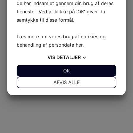
de har indsamlet gennem din brug af deres
tjenester. Ved at klikke på 'OK' giver du
samtykke til disse formål.
Læs mere om vores brug af cookies og
behandling af persondata
her
.
VIS
DETALJER
JA
NEJ
OK
JA
NEJ
NØDVENDIGE
PRÆFERENCER
AFVIS ALLE
JA
NEJ
JA
NEJ
MARKETING
STATISTIK