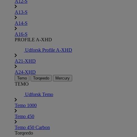
A12-S
A13-S
A14-S
A16-S
PROFILE A-XHD
Udforsk Profile A-XHD
A21-XHD
A24-XHD
Temo
Torqeedo
Mercury
TEMO
Udforsk Temo
Temo 1000
Temo 450
Temo 450 Carbon
Torqeedo