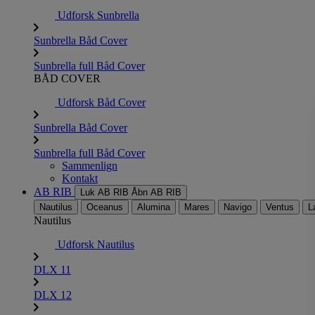
Udforsk Sunbrella
Sunbrella Båd Cover
Sunbrella full Båd Cover
BÅD COVER
Udforsk Båd Cover
Sunbrella Båd Cover
Sunbrella full Båd Cover
Sammenlign
Kontakt
AB RIB
Luk AB RIB
Åbn AB RIB
Nautilus
Oceanus
Alumina
Mares
Navigo
Ventus
L
Nautilus
Udforsk Nautilus
DLX 11
DLX 12