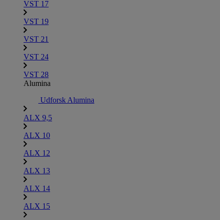
VST 17
VST 19
VST 21
VST 24
VST 28
Alumina
Udforsk Alumina
ALX 9,5
ALX 10
ALX 12
ALX 13
ALX 14
ALX 15